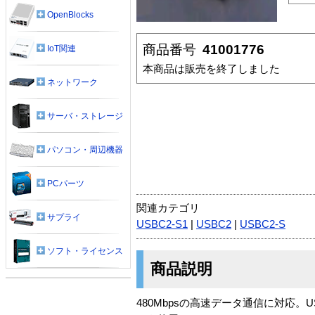
OpenBlocks
商品番号
41001776
IoT関連
本商品は販売を終了しました
ネットワーク
サーバ・ストレージ
パソコン・周辺機器
PCパーツ
関連カテゴリ
サプライ
USBC2-S1
|
USBC2
|
USBC2-S
ソフト・ライセンス
商品説明
480Mbpsの高速データ通信に対応