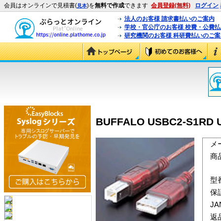
会員はオンラインで見積書(
)を
無料で作成
できます
会員登録(無料)
ログイン
見本
法人のお客様 請求書払いのご案内
学校・官公庁のお客様 校費・公費
研究機関のお客様 科研費払いのご案
BUFFALO USBC2-S1R
メ
商
型
保
J
返