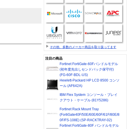
その他、多数のメーカー商品を取り扱ってます
注目の商品
Fortinet FortiGate-60Fバンドルモデル
(初年度先出しセンドバック保守付)
(FG-60F-BDL-US)
Hewlett-Packard HP LCD 8500 コンソ
ール (AF642A)
IBM Flex System コンソール・ブレイ
クアウト・ケーブル (81Y5286)
Fortinet Rack Mount Tray
(FortiGate40F/50E/60E/60F/61F/80E/8
0F/FS-108E) (SP-RACKTRAY-02)
Fortinet FortiGate-80F バンドルモデル