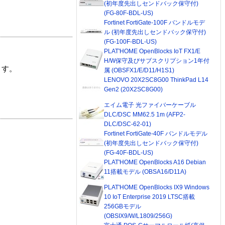
(初年度先出しセンドバック保守付)
(FG-80F-BDL-US)
Fortinet FortiGate-100F バンドルモデ
ル (初年度先出しセンドバック保守付)
(FG-100F-BDL-US)
PLAT'HOME OpenBlocks IoT FX1/E
H/W保守及びサブスクリプション1年付
ます。
属 (OBSFX1/E/D11/H1S1)
LENOVO 20X2SC8G00 ThinkPad L14
Gen2 (20X2SC8G00)
エイム電子 光ファイバーケーブル
DLC/DSC MM62.5 1m (AFP2-
DLC/DSC-62-01)
Fortinet FortiGate-40F バンドルモデル
(初年度先出しセンドバック保守付)
(FG-40F-BDL-US)
PLAT'HOME OpenBlocks A16 Debian
11搭載モデル (OBSA16/D11A)
PLAT'HOME OpenBlocks IX9 Windows
10 IoT Enterprise 2019 LTSC搭載
256GBモデル
(OBSIX9/W/L1809/256G)