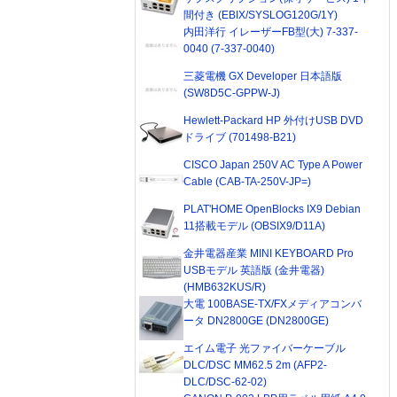
間付き (EBIX/SYSLOG120G/1Y)
内田洋行 イレーザーFB型(大) 7-337-
0040 (7-337-0040)
三菱電機 GX Developer 日本語版
(SW8D5C-GPPW-J)
Hewlett-Packard HP 外付けUSB DVD
ドライブ (701498-B21)
CISCO Japan 250V AC Type A Power
Cable (CAB-TA-250V-JP=)
PLAT'HOME OpenBlocks IX9 Debian
11搭載モデル (OBSIX9/D11A)
金井電器産業 MINI KEYBOARD Pro
USBモデル 英語版 (金井電器)
(HMB632KUS/R)
大電 100BASE-TX/FXメディアコンバ
ータ DN2800GE (DN2800GE)
エイム電子 光ファイバーケーブル
DLC/DSC MM62.5 2m (AFP2-
DLC/DSC-62-02)