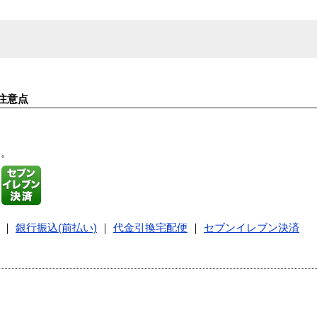
注意点
す。
｜
銀行振込(前払い)
｜
代金引換宅配便
｜
セブンイレブン決済