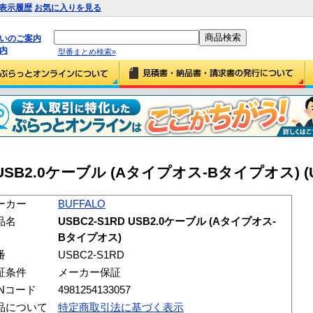
表示履歴
お気に入りを見る
払いのご案内
内
型番まとめ検索»
D USB2.0ケーブル (Aタイプオス-Bタイプオス) (U
ーカー
BUFFALO
品名
USBC2-S1RD USB2.0ケーブル (Aタイプオス-
Bタイプオス)
番
USBC2-S1RD
証条件
メーカー保証
ANコード
4981254133057
品について
特定商取引法に基づく表示