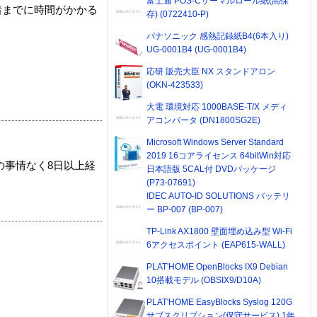
富士通 POS-Cサーマルロール紙(高保
着までに時間がかかる
存) (0722410-P)
パナソニック 感熱記録紙B4(6本入り)
UG-0001B4 (UG-0001B4)
応研 販売大臣 NX スタンドアロン
(OKN-423533)
大電 環境対応 1000BASE-T/X メディ
アコンバータ (DN1800SG2E)
Microsoft Windows Server Standard
2019 16コアライセンス 64bitWin対応
の事情なく8日以上経
日本語版 5CAL付 DVDパッケージ
(P73-07691)
IDEC AUTO-ID SOLUTIONS バッテリ
ー BP-007 (BP-007)
TP-Link AX1800 壁面埋め込み型 Wi-Fi
6アクセスポイント (EAP615-WALL)
PLAT'HOME OpenBlocks IX9 Debian
10搭載モデル (OBSIX9/D10A)
PLAT'HOME EasyBlocks Syslog 120G
サブスクリプション(保守サービス) 1年