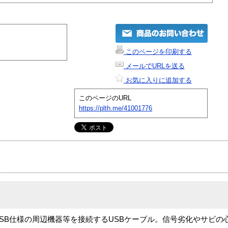
このページを印刷する
メールでURLを送る
お気に入りに追加する
このページのURL
https://plth.me/41001776
。USB仕様の周辺機器等を接続するUSBケーブル。信号劣化やサビ