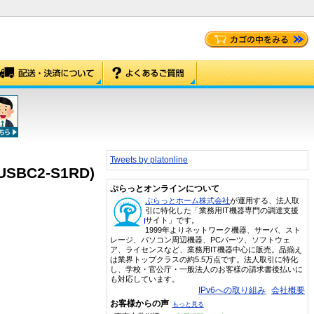
Tweets by platonline
SBC2-S1RD)
ぷらっとオンラインについて
ぷらっとホーム株式会社
が運用する、法人取
引に特化した「業務用IT機器専門の調達支援
サイト」です。
1999年よりネットワーク機器、サーバ、スト
レージ、パソコン周辺機器、PCパーツ、ソフトウェ
ア、ライセンスなど、業務用IT機器中心に販売。品揃え
は業界トップクラスの約5.5万点です。法人取引に特化
し、学校・官公庁・一般法人のお客様の請求書後払いに
も対応しています。
IPv6への取り組み
会社概要
お客様からの声
もっと見る