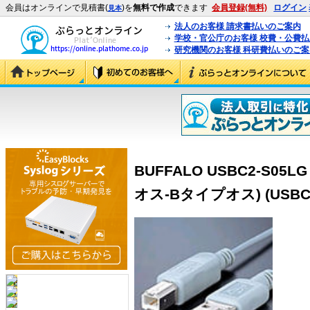
会員はオンラインで見積書(
)を
無料で作成
できます
会員登録(無料)
ログイン
見本
法人のお客様 請求書払いのご案内
学校・官公庁のお客様 校費・公費
研究機関のお客様 科研費払いのご案
BUFFALO USBC2-S05
オス-Bタイプオス) (USBC2