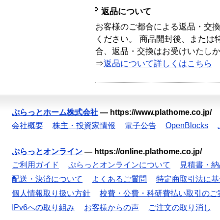
返品について
お客様のご都合による返品・交
ください。 商品開封後、または
合、返品・交換はお受けいたし
⇒
返品について詳しくはこちら
ぷらっとホーム株式会社
—
https://www.plathome.co.jp/
会社概要
株主・投資家情報
電子公告
OpenBlocks
ぷらっとオンライン
—
https://online.plathome.co.jp/
ご利用ガイド
ぷらっとオンラインについて
見積書・納
配送・決済について
よくあるご質問
特定商取引法に基
個人情報取り扱い方針
校費・公費・科研費払い取引のご
IPv6への取り組み
お客様からの声
ご注文の取り消し