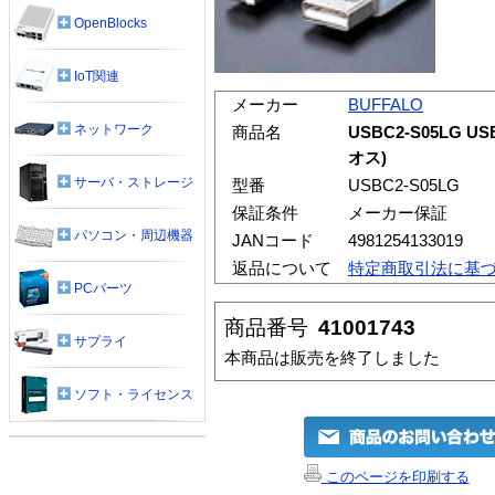
OpenBlocks
IoT関連
メーカー
BUFFALO
ネットワーク
商品名
USBC2-S05LG 
オス)
サーバ・ストレージ
型番
USBC2-S05LG
保証条件
メーカー保証
パソコン・周辺機器
JANコード
4981254133019
返品について
特定商取引法に基
PCパーツ
商品番号
41001743
サプライ
本商品は販売を終了しました
ソフト・ライセンス
このページを印刷する