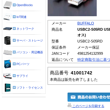
OpenBlocks
IoT関連
メーカー
BUFFALO
ネットワーク
商品名
USBC2-S05RD 
オス)
サーバ・ストレージ
型番
USBC2-S05RD
保証条件
メーカー保証
パソコン・周辺機器
JANコード
4981254132999
返品について
特定商取引法に基
PCパーツ
商品番号
41001742
サプライ
本商品は販売を終了しました
ソフト・ライセンス
このページを印刷する