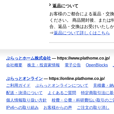
返品について
お客様のご都合による返品・交
ください。 商品開封後、または
合、返品・交換はお受けいたし
⇒
返品について詳しくはこちら
ぷらっとホーム株式会社
—
https://www.plathome.co.jp/
会社概要
株主・投資家情報
電子公告
OpenBlocks
ぷらっとオンライン
—
https://online.plathome.co.jp/
ご利用ガイド
ぷらっとオンラインについて
見積書・納
配送・決済について
よくあるご質問
特定商取引法に基
個人情報取り扱い方針
校費・公費・科研費払い取引のご
IPv6への取り組み
お客様からの声
ご注文の取り消し