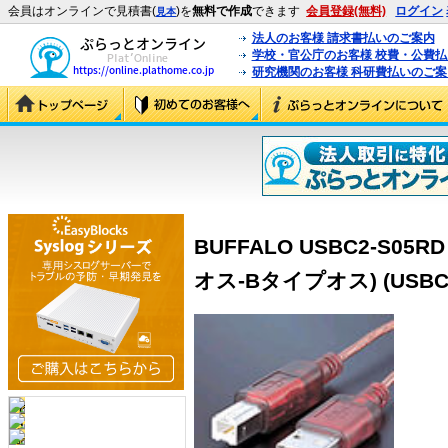
会員はオンラインで見積書(
)を
無料で作成
できます
会員登録(無料)
ログイン
見本
法人のお客様 請求書払いのご案内
学校・官公庁のお客様 校費・公費
研究機関のお客様 科研費払いのご案
BUFFALO USBC2-S05
オス-Bタイプオス) (USBC2