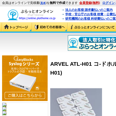
会員はオンラインで見積書(
)を
無料で作成
できます
会員登録(無料)
ログイン
見本
法人のお客様 請求書払いのご案内
学校・官公庁のお客様 校費・公費
研究機関のお客様 科研費払いのご案
ARVEL ATL-H01 コ-ド
H01)