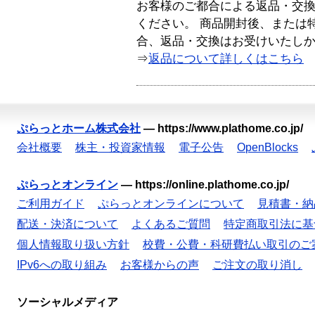
お客様のご都合による返品・交
ください。 商品開封後、または
合、返品・交換はお受けいたし
⇒
返品について詳しくはこちら
ぷらっとホーム株式会社
—
https://www.plathome.co.jp/
会社概要
株主・投資家情報
電子公告
OpenBlocks
ぷらっとオンライン
—
https://online.plathome.co.jp/
ご利用ガイド
ぷらっとオンラインについて
見積書・納
配送・決済について
よくあるご質問
特定商取引法に基
個人情報取り扱い方針
校費・公費・科研費払い取引のご
IPv6への取り組み
お客様からの声
ご注文の取り消し
ソーシャルメディア