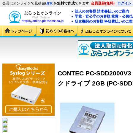
会員はオンラインで見積書(
)を
無料で作成
できます
会員登録(無料)
ログイン
見本
法人のお客様 請求書払いのご案内
学校・官公庁のお客様 校費・公費
研究機関のお客様 科研費払いのご案
CONTEC PC-SDD200
クドライブ 2GB (PC-SDD2