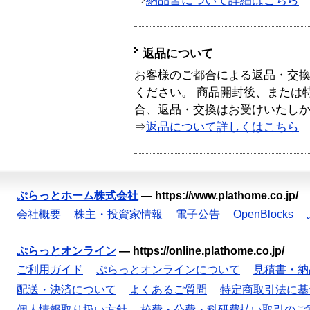
⇒
納品書について詳細はこちら
返品について
お客様のご都合による返品・交
ください。 商品開封後、または
合、返品・交換はお受けいたし
⇒
返品について詳しくはこちら
ぷらっとホーム株式会社
—
https://www.plathome.co.jp/
会社概要
株主・投資家情報
電子公告
OpenBlocks
ぷらっとオンライン
—
https://online.plathome.co.jp/
ご利用ガイド
ぷらっとオンラインについて
見積書・納
配送・決済について
よくあるご質問
特定商取引法に基
個人情報取り扱い方針
校費・公費・科研費払い取引のご