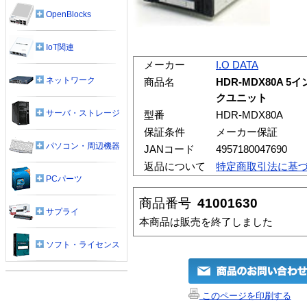
OpenBlocks
IoT関連
メーカー
I.O DATA
ネットワーク
商品名
HDR-MDX80A
クユニット
サーバ・ストレージ
型番
HDR-MDX80A
保証条件
メーカー保証
パソコン・周辺機器
JANコード
4957180047690
返品について
特定商取引法に基
PCパーツ
商品番号
41001630
サプライ
本商品は販売を終了しました
ソフト・ライセンス
このページを印刷する