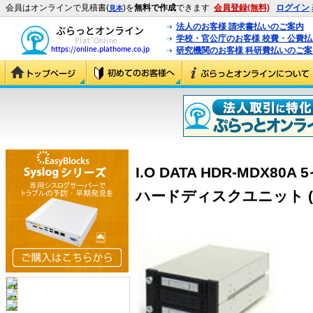
会員はオンラインで見積書(
)を
無料で作成
できます
会員登録(無料)
ログイン
見本
法人のお客様 請求書払いのご案内
学校・官公庁のお客様 校費・公費
研究機関のお客様 科研費払いのご案
I.O DATA HDR-MDX
ハードディスクユニット (HD