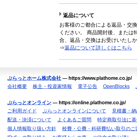
返品について
お客様のご都合による返品・交
ください。 商品開封後、または
合、返品・交換はお受けいたし
⇒
返品について詳しくはこちら
ぷらっとホーム株式会社
—
https://www.plathome.co.jp/
会社概要
株主・投資家情報
電子公告
OpenBlocks
ぷらっとオンライン
—
https://online.plathome.co.jp/
ご利用ガイド
ぷらっとオンラインについて
見積書・納
配送・決済について
よくあるご質問
特定商取引法に基
個人情報取り扱い方針
校費・公費・科研費払い取引のご