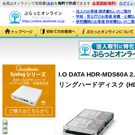
会員はオンラインで見積書(
)を
無料で作成
できます
会員登録(無料)
ログイン
見本
法人のお客様 請求書払いのご案内
学校・官公庁のお客様 校費・公費
研究機関のお客様 科研費払いのご案
I.O DATA HDR-MDS6
リングハードディスク (HDR