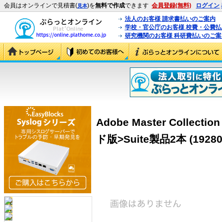
会員はオンラインで見積書(
)を
無料で作成
できます
会員登録(無料)
ログイン
見本
法人のお客様 請求書払いのご案内
学校・官公庁のお客様 校費・公費
研究機関のお客様 科研費払いのご案
Adobe Master Colle
ド版>Suite製品2本 (19280