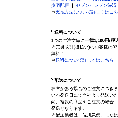
換宅配便
｜
セブンイレブン決済
⇒
支払方法について詳しくはこ
送料について
1つのご注文毎に
一律1,100円(税
※売掛取引(後払い)のお客様は33
無料！
⇒
送料について詳しくはこちら
配送について
在庫がある場合のご注文につき
いる発送日にて当社より発送い
尚、複数の商品をご注文の場合
発送となります。
※配送業者は「佐川急便」また