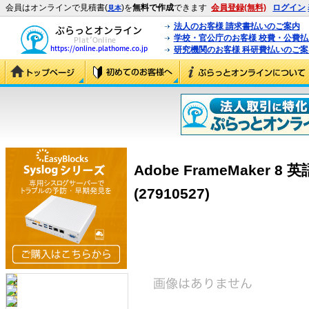
会員はオンラインで見積書(
)を
無料で作成
できます
会員登録(無料)
ログイン
見本
法人のお客様 請求書払いのご案内
学校・官公庁のお客様 校費・公費
研究機関のお客様 科研費払いのご案
Adobe FrameMaker 
(27910527)