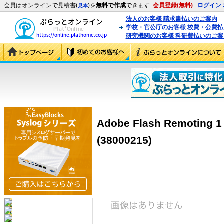
会員はオンラインで見積書(
)を
無料で作成
できます
会員登録(無料)
ログイン
見本
法人のお客様 請求書払いのご案内
学校・官公庁のお客様 校費・公費
研究機関のお客様 科研費払いのご案
Adobe Flash Remoting 
(38000215)