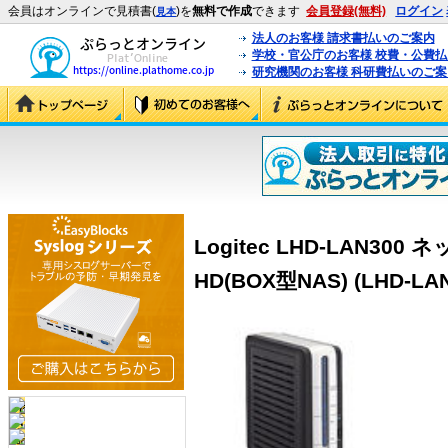
会員はオンラインで見積書(
)を
無料で作成
できます
会員登録(無料)
ログイン
見本
法人のお客様 請求書払いのご案内
学校・官公庁のお客様 校費・公費
研究機関のお客様 科研費払いのご案
Logitec LHD-LAN30
HD(BOX型NAS) (LHD-LAN