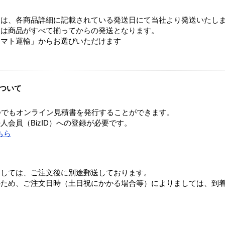
ては、各商品詳細に記載されている発送日にて当社より発送いたし
送は商品がすべて揃ってからの発送となります。
ヤマト運輸」からお選びいただけます
ついて
つでもオンライン見積書を発行することができます。
会員（BizID）への登録が必要です。
ちら
ましては、ご注文後に別途郵送しております。
のため、ご注文日時（土日祝にかかる場合等）によりましては、到