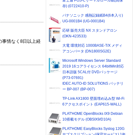
富士通 POS-Cサーマルロール紙(高保
存) (0722410-P)
パナソニック 感熱記録紙B4(6本入り)
UG-0001B4 (UG-0001B4)
応研 販売大臣 NX スタンドアロン
(OKN-423533)
の事情なく8日以上経
大電 環境対応 1000BASE-T/X メディ
アコンバータ (DN1800SG2E)
Microsoft Windows Server Standard
2019 16コアライセンス 64bitWin対応
日本語版 5CAL付 DVDパッケージ
(P73-07691)
IDEC AUTO-ID SOLUTIONS バッテリ
ー BP-007 (BP-007)
TP-Link AX1800 壁面埋め込み型 Wi-Fi
6アクセスポイント (EAP615-WALL)
PLAT'HOME OpenBlocks IX9 Debian
10搭載モデル (OBSIX9/D10A)
PLAT'HOME EasyBlocks Syslog 120G
サブスクリプション(保守サービス) 1年