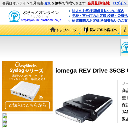
会員はオンラインで見積書(
)を
無料で作成
できます
会員登録(無料)
ログイン
見本
法人のお客様 請求書払いのご案内
学校・官公庁のお客様 校費・公費
研究機関のお客様 科研費払いのご案
iomega REV Drive 35G
メ
商
型
保
J
返