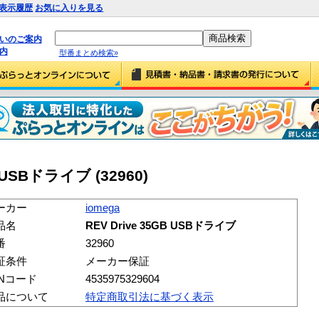
表示履歴
お気に入りを見る
払いのご案内
内
型番まとめ検索»
B USBドライブ (32960)
ーカー
iomega
品名
REV Drive 35GB USBドライブ
番
32960
証条件
メーカー保証
ANコード
4535975329604
品について
特定商取引法に基づく表示