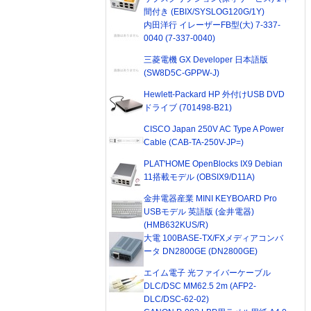
間付き (EBIX/SYSLOG120G/1Y)
内田洋行 イレーザーFB型(大) 7-337-
0040 (7-337-0040)
三菱電機 GX Developer 日本語版
(SW8D5C-GPPW-J)
Hewlett-Packard HP 外付けUSB DVD
ドライブ (701498-B21)
CISCO Japan 250V AC Type A Power
Cable (CAB-TA-250V-JP=)
PLAT'HOME OpenBlocks IX9 Debian
11搭載モデル (OBSIX9/D11A)
金井電器産業 MINI KEYBOARD Pro
USBモデル 英語版 (金井電器)
(HMB632KUS/R)
大電 100BASE-TX/FXメディアコンバ
ータ DN2800GE (DN2800GE)
エイム電子 光ファイバーケーブル
DLC/DSC MM62.5 2m (AFP2-
DLC/DSC-62-02)