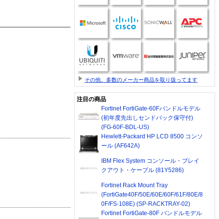
その他、多数のメーカー商品を取り扱ってます
注目の商品
Fortinet FortiGate-60Fバンドルモデル
(初年度先出しセンドバック保守付)
(FG-60F-BDL-US)
Hewlett-Packard HP LCD 8500 コンソ
ール (AF642A)
IBM Flex System コンソール・ブレイ
クアウト・ケーブル (81Y5286)
Fortinet Rack Mount Tray
(FortiGate40F/50E/60E/60F/61F/80E/8
0F/FS-108E) (SP-RACKTRAY-02)
Fortinet FortiGate-80F バンドルモデル