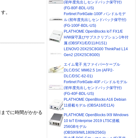
(初年度先出しセンドバック保守付)
(FG-80F-BDL-US)
ます。
Fortinet FortiGate-100F バンドルモデ
ル (初年度先出しセンドバック保守付)
(FG-100F-BDL-US)
PLAT'HOME OpenBlocks IoT FX1/E
H/W保守及びサブスクリプション1年付
属 (OBSFX1/E/D11/H1S1)
LENOVO 20X2SC8G00 ThinkPad L14
Gen2 (20X2SC8G00)
エイム電子 光ファイバーケーブル
DLC/DSC MM62.5 1m (AFP2-
DLC/DSC-62-01)
Fortinet FortiGate-40F バンドルモデル
(初年度先出しセンドバック保守付)
(FG-40F-BDL-US)
PLAT'HOME OpenBlocks A16 Debian
11搭載モデル (OBSA16/D11A)
着までに時間がかかる
PLAT'HOME OpenBlocks IX9 Windows
10 IoT Enterprise 2019 LTSC搭載
256GBモデル
(OBSIX9/W/L1809/256G)