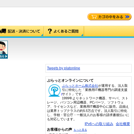
Tweets by platonline
ぷらっとオンラインについて
ぷらっとホーム株式会社
が運用する、法人取
引に特化した「業務用IT機器専門の調達支援
サイト」です。
1999年よりネットワーク機器、サーバ、スト
レージ、パソコン周辺機器、PCパーツ、ソフトウェ
ア、ライセンスなど、業務用IT機器中心に販売。品揃え
は業界トップクラスの約5.5万点です。法人取引に特化
し、学校・官公庁・一般法人のお客様の請求書後払いに
も対応しています。
IPv6への取り組み
会社概要
お客様からの声
もっと見る