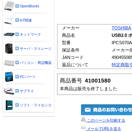
OpenBlocks
IoT関連
メーカー
TOSHIBA
ネットワーク
商品名
USB2.0
型番
IPCS070A
サーバ・ストレージ
保証条件
メーカー
JANコード
49045508
パソコン・周辺機器
返品について
特定商取
PCパーツ
商品番号
41001580
本商品は販売を終了しました
サプライ
ソフト・ライセンス
このページを印刷する
メールでURLを送る