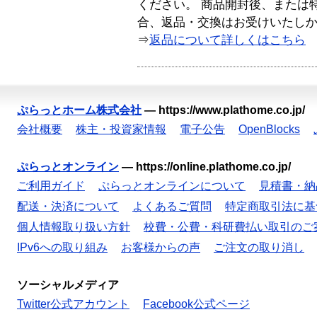
ください。 商品開封後、または
合、返品・交換はお受けいたし
⇒
返品について詳しくはこちら
ぷらっとホーム株式会社
—
https://www.plathome.co.jp/
会社概要
株主・投資家情報
電子公告
OpenBlocks
ぷらっとオンライン
—
https://online.plathome.co.jp/
ご利用ガイド
ぷらっとオンラインについて
見積書・納
配送・決済について
よくあるご質問
特定商取引法に基
個人情報取り扱い方針
校費・公費・科研費払い取引のご
IPv6への取り組み
お客様からの声
ご注文の取り消し
ソーシャルメディア
Twitter公式アカウント
Facebook公式ページ