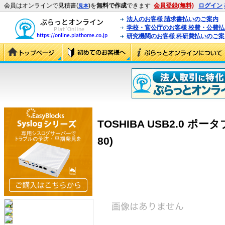
会員はオンラインで見積書(
)を
無料で作成
できます
会員登録(無料)
ログイン
見本
法人のお客様 請求書払いのご案内
学校・官公庁のお客様 校費・公費
研究機関のお客様 科研費払いのご案
TOSHIBA USB2.0 ポータブ
80)