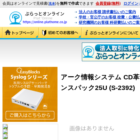
会員はオンラインで見積書(
)を
無料で作成
できます
会員登録(無料)
ログイン
見本
法人のお客様 請求書払いのご案内
学校・官公庁のお客様 校費・公費
研究機関のお客様 科研費払いのご案
アーク情報システム CD革命/Vi
ンスパック25U (S-2392)