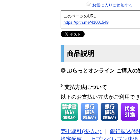
お気に入りに追加する
このページのURL
https://plth.me/41001549
商品説明
ぷらっとオンライン ご購入の
支払方法について
以下のお支払い方法がご利用で
売掛取引(後払い)
｜
銀行振込(後
換宅配便
｜
セブンイレブン決済