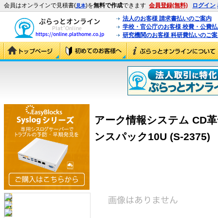
会員はオンラインで見積書(
)を
無料で作成
できます
会員登録(無料)
ログイン
見本
法人のお客様 請求書払いのご案内
学校・官公庁のお客様 校費・公費
研究機関のお客様 科研費払いのご案
アーク情報システム CD革命/Vi
ンスパック10U (S-2375)