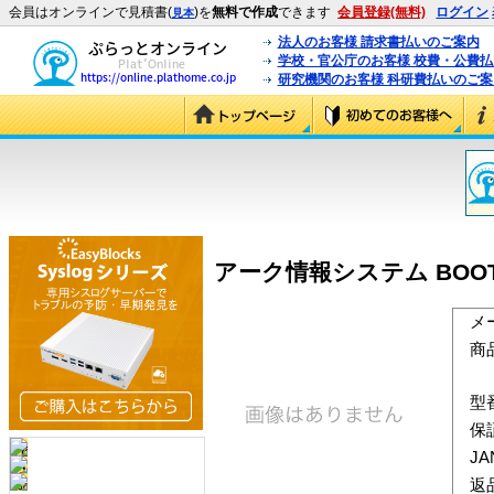
会員はオンラインで見積書(
)を
無料で作成
できます
会員登録(無料)
ログイン
見本
法人のお客様 請求書払いのご案内
学校・官公庁のお客様 校費・公費
研究機関のお客様 科研費払いのご案
アーク情報システム BOOT革命/
メ
商
型
保
J
返