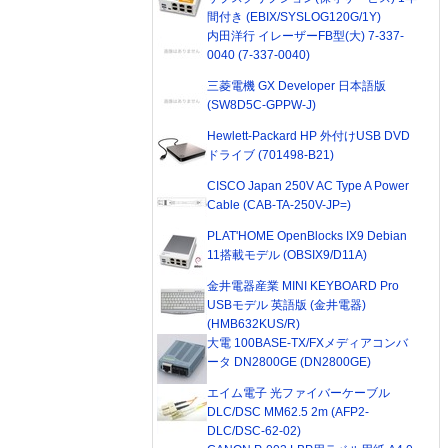
間付き (EBIX/SYSLOG120G/1Y)
内田洋行 イレーザーFB型(大) 7-337-
0040 (7-337-0040)
三菱電機 GX Developer 日本語版
(SW8D5C-GPPW-J)
Hewlett-Packard HP 外付けUSB DVD
ドライブ (701498-B21)
CISCO Japan 250V AC Type A Power
Cable (CAB-TA-250V-JP=)
PLAT'HOME OpenBlocks IX9 Debian
11搭載モデル (OBSIX9/D11A)
金井電器産業 MINI KEYBOARD Pro
USBモデル 英語版 (金井電器)
(HMB632KUS/R)
大電 100BASE-TX/FXメディアコンバ
ータ DN2800GE (DN2800GE)
エイム電子 光ファイバーケーブル
DLC/DSC MM62.5 2m (AFP2-
DLC/DSC-62-02)