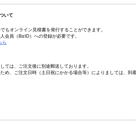
ついて
つでもオンライン見積書を発行することができます。
会員（BizID）への登録が必要です。
ちら
ましては、ご注文後に別途郵送しております。
のため、ご注文日時（土日祝にかかる場合等）によりましては、到