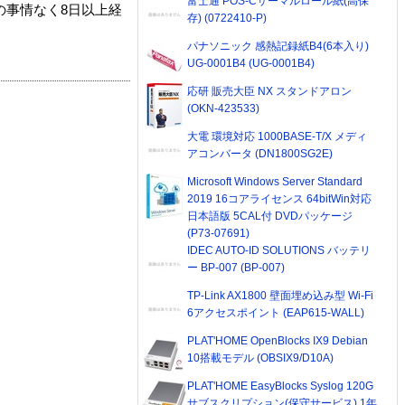
富士通 POS-Cサーマルロール紙(高保
の事情なく8日以上経
存) (0722410-P)
パナソニック 感熱記録紙B4(6本入り)
UG-0001B4 (UG-0001B4)
応研 販売大臣 NX スタンドアロン
(OKN-423533)
大電 環境対応 1000BASE-T/X メディ
アコンバータ (DN1800SG2E)
Microsoft Windows Server Standard
2019 16コアライセンス 64bitWin対応
日本語版 5CAL付 DVDパッケージ
(P73-07691)
IDEC AUTO-ID SOLUTIONS バッテリ
ー BP-007 (BP-007)
TP-Link AX1800 壁面埋め込み型 Wi-Fi
6アクセスポイント (EAP615-WALL)
PLAT'HOME OpenBlocks IX9 Debian
10搭載モデル (OBSIX9/D10A)
PLAT'HOME EasyBlocks Syslog 120G
サブスクリプション(保守サービス) 1年