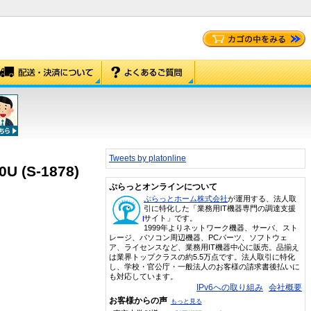
Tweets by platonline
(S-1878)
ぷらっとオンラインについて
ぷらっとホーム株式会社
が運用する、法人取
引に特化した「業務用IT機器専門の調達支援
サイト」です。
1999年よりネットワーク機器、サーバ、スト
レージ、パソコン周辺機器、PCパーツ、ソフトウェ
ア、ライセンスなど、業務用IT機器中心に販売。品揃え
は業界トップクラスの約5.5万点です。法人取引に特化
し、学校・官公庁・一般法人のお客様の請求書後払いに
も対応しています。
IPv6への取り組み
会社概要
お客様からの声
もっと見る