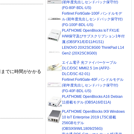
(初年度先出しセンドバック保守付)
(FG-80F-BDL-US)
Fortinet FortiGate-100F バンドルモデ
ル (初年度先出しセンドバック保守付)
(FG-100F-BDL-US)
PLAT'HOME OpenBlocks IoT FX1/E
H/W保守及びサブスクリプション1年付
属 (OBSFX1/E/D11/H1S1)
LENOVO 20X2SC8G00 ThinkPad L14
Gen2 (20X2SC8G00)
エイム電子 光ファイバーケーブル
DLC/DSC MM62.5 1m (AFP2-
着までに時間がかかる
DLC/DSC-62-01)
Fortinet FortiGate-40F バンドルモデル
(初年度先出しセンドバック保守付)
(FG-40F-BDL-US)
PLAT'HOME OpenBlocks A16 Debian
11搭載モデル (OBSA16/D11A)
PLAT'HOME OpenBlocks IX9 Windows
10 IoT Enterprise 2019 LTSC搭載
256GBモデル
(OBSIX9/W/L1809/256G)