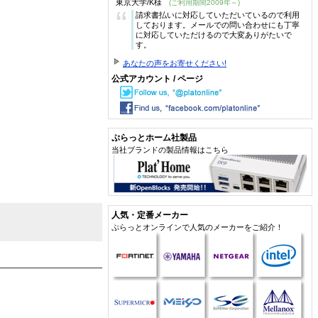
東京大学/K様
(ご利用期間2009年～)
“
請求書払いに対応していただいているので利用
しております。メールでの問い合わせにも丁寧
に対応していただけるので大変ありがたいで
す。
あなたの声をお寄せください!
公式アカウント / ページ
ぷらっとホーム社製品
当社ブランドの製品情報はこちら
人気・定番メーカー
ぷらっとオンラインで人気のメーカーをご紹介！