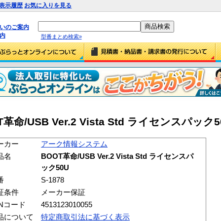
表示履歴
お気に入りを見る
払いのご案内
内
型番まとめ検索»
USB Ver.2 Vista Std ライセンスパック50U 
ーカー
アーク情報システム
品名
BOOT革命/USB Ver.2 Vista Std ライセンスパ
ック50U
番
S-1878
証条件
メーカー保証
ANコード
4513123010055
品について
特定商取引法に基づく表示