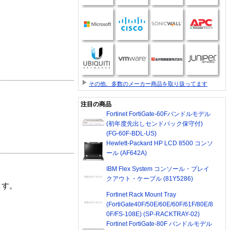
その他、多数のメーカー商品を取り扱ってます
注目の商品
Fortinet FortiGate-60Fバンドルモデル
(初年度先出しセンドバック保守付)
(FG-60F-BDL-US)
Hewlett-Packard HP LCD 8500 コンソ
ール (AF642A)
IBM Flex System コンソール・ブレイ
クアウト・ケーブル (81Y5286)
ます。
Fortinet Rack Mount Tray
(FortiGate40F/50E/60E/60F/61F/80E/8
0F/FS-108E) (SP-RACKTRAY-02)
Fortinet FortiGate-80F バンドルモデル