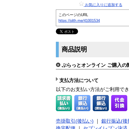
お気に入りに追加する
このページのURL
https://plth.me/41001534
商品説明
ぷらっとオンライン ご購入の
支払方法について
以下のお支払い方法がご利用で
売掛取引(後払い)
｜
銀行振込(後
換宅配便
｜
セブンイレブン決済