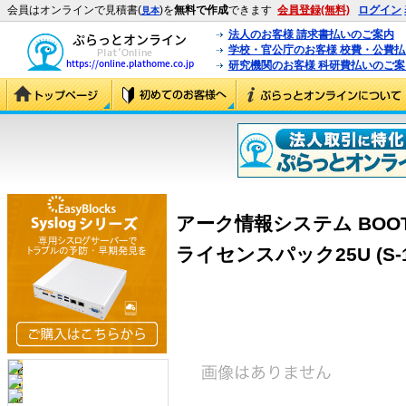
会員はオンラインで見積書(
)を
無料で作成
できます
会員登録(無料)
ログイン
見本
法人のお客様 請求書払いのご案内
学校・官公庁のお客様 校費・公費
研究機関のお客様 科研費払いのご案
アーク情報システム BOOT革命/U
ライセンスパック25U (S-1