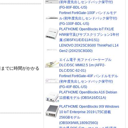
(初年度先出しセンドバック保守付)
(FG-80F-BDL-US)
Fortinet FortiGate-100F バンドルモデ
ル (初年度先出しセンドバック保守付)
(FG-100F-BDL-US)
PLAT'HOME OpenBlocks IoT FX1/E
H/W保守及びサブスクリプション1年付
属 (OBSFX1/E/D11/H1S1)
LENOVO 20X2SC8G00 ThinkPad L14
Gen2 (20X2SC8G00)
エイム電子 光ファイバーケーブル
DLC/DSC MM62.5 1m (AFP2-
着までに時間がかかる
DLC/DSC-62-01)
Fortinet FortiGate-40F バンドルモデル
(初年度先出しセンドバック保守付)
(FG-40F-BDL-US)
PLAT'HOME OpenBlocks A16 Debian
11搭載モデル (OBSA16/D11A)
PLAT'HOME OpenBlocks IX9 Windows
10 IoT Enterprise 2019 LTSC搭載
256GBモデル
(OBSIX9/W/L1809/256G)