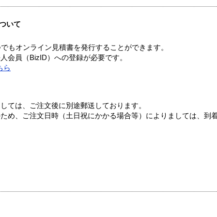
ついて
つでもオンライン見積書を発行することができます。
会員（BizID）への登録が必要です。
ちら
ましては、ご注文後に別途郵送しております。
のため、ご注文日時（土日祝にかかる場合等）によりましては、到