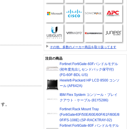
その他、多数のメーカー商品を取り扱ってます
注目の商品
Fortinet FortiGate-60Fバンドルモデル
(初年度先出しセンドバック保守付)
(FG-60F-BDL-US)
Hewlett-Packard HP LCD 8500 コンソ
ール (AF642A)
IBM Flex System コンソール・ブレイ
クアウト・ケーブル (81Y5286)
ます。
Fortinet Rack Mount Tray
(FortiGate40F/50E/60E/60F/61F/80E/8
0F/FS-108E) (SP-RACKTRAY-02)
Fortinet FortiGate-80F バンドルモデル