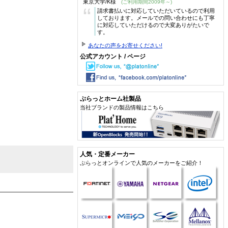
東京大学/K様
(ご利用期間2009年～)
“
請求書払いに対応していただいているので利用
しております。メールでの問い合わせにも丁寧
に対応していただけるので大変ありがたいで
す。
あなたの声をお寄せください!
公式アカウント / ページ
ぷらっとホーム社製品
当社ブランドの製品情報はこちら
人気・定番メーカー
ぷらっとオンラインで人気のメーカーをご紹介！