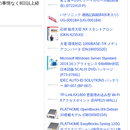
富士通 POS-Cサーマルロール紙(高保
の事情なく8日以上経
存) (0722410-P)
パナソニック 感熱記録紙B4(6本入り)
UG-0001B4 (UG-0001B4)
応研 販売大臣 NX スタンドアロン
(OKN-423533)
大電 環境対応 1000BASE-T/X メディ
アコンバータ (DN1800SG2E)
Microsoft Windows Server Standard
2019 16コアライセンス 64bitWin対応
日本語版 5CAL付 DVDパッケージ
(P73-07691)
IDEC AUTO-ID SOLUTIONS バッテリ
ー BP-007 (BP-007)
TP-Link AX1800 壁面埋め込み型 Wi-Fi
6アクセスポイント (EAP615-WALL)
PLAT'HOME OpenBlocks IX9 Debian
10搭載モデル (OBSIX9/D10A)
PLAT'HOME EasyBlocks Syslog 120G
サブスクリプション(保守サービス) 1年