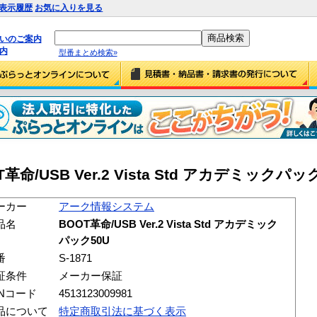
表示履歴
お気に入りを見る
払いのご案内
内
型番まとめ検索»
USB Ver.2 Vista Std アカデミックパック50
ーカー
アーク情報システム
品名
BOOT革命/USB Ver.2 Vista Std アカデミック
パック50U
番
S-1871
証条件
メーカー保証
ANコード
4513123009981
品について
特定商取引法に基づく表示