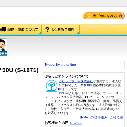
Tweets by platonline
U (S-1871)
ぷらっとオンラインについて
ぷらっとホーム株式会社
が運用する、法人取
引に特化した「業務用IT機器専門の調達支援
サイト」です。
1999年よりネットワーク機器、サーバ、スト
レージ、パソコン周辺機器、PCパーツ、ソフトウェ
ア、ライセンスなど、業務用IT機器中心に販売。品揃え
は業界トップクラスの約5.5万点です。法人取引に特化
し、学校・官公庁・一般法人のお客様の請求書後払いに
も対応しています。
IPv6への取り組み
会社概要
お客様からの声
もっと見る