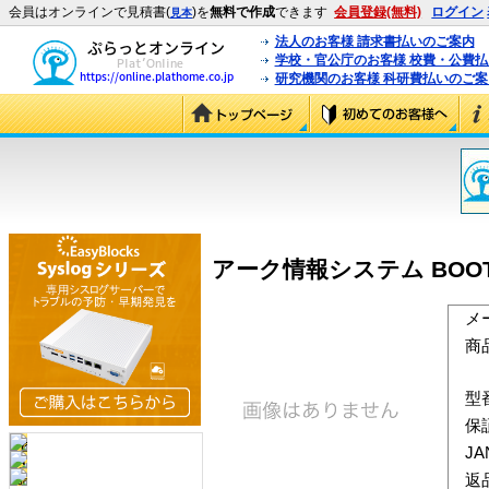
会員はオンラインで見積書(
)を
無料で作成
できます
会員登録(無料)
ログイン
見本
法人のお客様 請求書払いのご案内
学校・官公庁のお客様 校費・公費
研究機関のお客様 科研費払いのご案
アーク情報システム BOOT革命/
メ
商
型
保
J
返