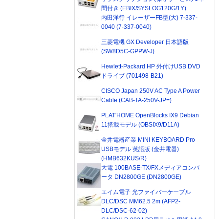
間付き (EBIX/SYSLOG120G/1Y)
内田洋行 イレーザーFB型(大) 7-337-
0040 (7-337-0040)
三菱電機 GX Developer 日本語版
(SW8D5C-GPPW-J)
Hewlett-Packard HP 外付けUSB DVD
ドライブ (701498-B21)
CISCO Japan 250V AC Type A Power
Cable (CAB-TA-250V-JP=)
PLAT'HOME OpenBlocks IX9 Debian
11搭載モデル (OBSIX9/D11A)
金井電器産業 MINI KEYBOARD Pro
USBモデル 英語版 (金井電器)
(HMB632KUS/R)
大電 100BASE-TX/FXメディアコンバ
ータ DN2800GE (DN2800GE)
エイム電子 光ファイバーケーブル
DLC/DSC MM62.5 2m (AFP2-
DLC/DSC-62-02)