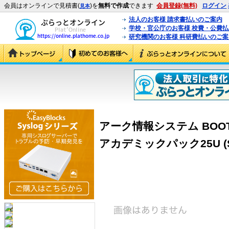
会員はオンラインで見積書(
)を
無料で作成
できます
会員登録(無料)
ログイン
見本
法人のお客様 請求書払いのご案内
学校・官公庁のお客様 校費・公費
研究機関のお客様 科研費払いのご案
アーク情報システム BOOT革命/U
アカデミックパック25U (S-