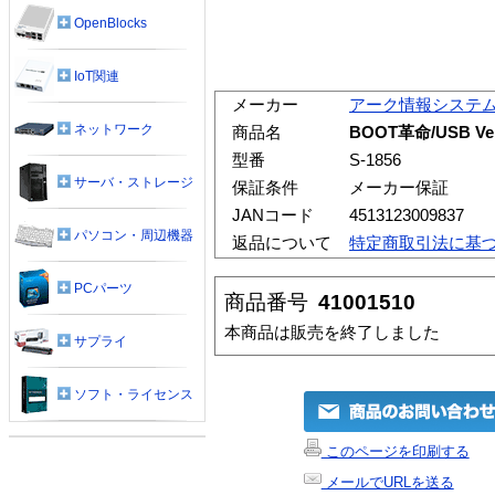
OpenBlocks
IoT関連
メーカー
アーク情報システ
ネットワーク
商品名
BOOT革命/USB Ve
型番
S-1856
サーバ・ストレージ
保証条件
メーカー保証
JANコード
4513123009837
パソコン・周辺機器
返品について
特定商取引法に基
PCパーツ
商品番号
41001510
本商品は販売を終了しました
サプライ
ソフト・ライセンス
このページを印刷する
メールでURLを送る