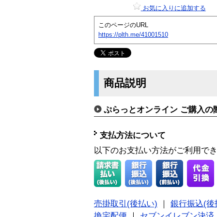
お気に入りに追加する
このページのURL
https://plth.me/41001510
商品説明
ぷらっとオンライン ご購入の
支払方法について
以下のお支払い方法がご利用で
売掛取引(後払い)
｜
銀行振込(後
換宅配便
｜
セブンイレブン決済