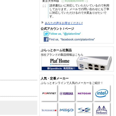
東京大学/K様
(ご利用期間2009年～)
“
請求書払いに対応していただいているので利用
しております。メールでの問い合わせにも丁寧
に対応していただけるので大変ありがたいで
す。
あなたの声をお寄せください!
公式アカウント / ページ
ぷらっとホーム社製品
当社ブランドの製品情報はこちら
人気・定番メーカー
ぷらっとオンラインで人気のメーカーをご紹介！