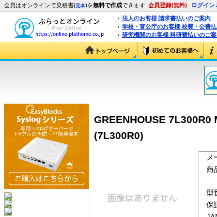
会員はオンラインで見積書(
)を
無料で作成
できます
会員登録(無料)
ログイン
見本
法人のお客様 請求書払いのご案内
学校・官公庁のお客様 校費・公費
研究機関のお客様 科研費払いのご案
GREENHOUSE 7L300R0 
(7L300R0)
メ
商
型
保
J