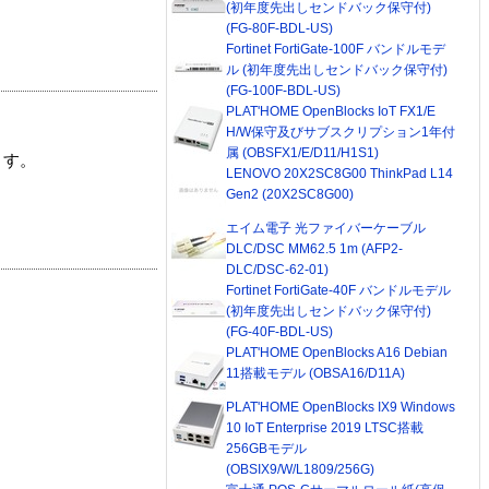
(初年度先出しセンドバック保守付)
(FG-80F-BDL-US)
Fortinet FortiGate-100F バンドルモデ
ル (初年度先出しセンドバック保守付)
(FG-100F-BDL-US)
PLAT'HOME OpenBlocks IoT FX1/E
H/W保守及びサブスクリプション1年付
属 (OBSFX1/E/D11/H1S1)
ます。
LENOVO 20X2SC8G00 ThinkPad L14
Gen2 (20X2SC8G00)
エイム電子 光ファイバーケーブル
DLC/DSC MM62.5 1m (AFP2-
DLC/DSC-62-01)
Fortinet FortiGate-40F バンドルモデル
(初年度先出しセンドバック保守付)
(FG-40F-BDL-US)
PLAT'HOME OpenBlocks A16 Debian
11搭載モデル (OBSA16/D11A)
PLAT'HOME OpenBlocks IX9 Windows
10 IoT Enterprise 2019 LTSC搭載
256GBモデル
(OBSIX9/W/L1809/256G)