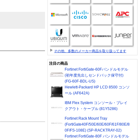
その他、多数のメーカー商品を取り扱ってます
注目の商品
Fortinet FortiGate-60Fバンドルモデル
(初年度先出しセンドバック保守付)
(FG-60F-BDL-US)
Hewlett-Packard HP LCD 8500 コンソ
ール (AF642A)
IBM Flex System コンソール・ブレイ
クアウト・ケーブル (81Y5286)
Fortinet Rack Mount Tray
(FortiGate40F/50E/60E/60F/61F/80E/8
0F/FS-108E) (SP-RACKTRAY-02)
Fortinet FortiGate-80F バンドルモデル