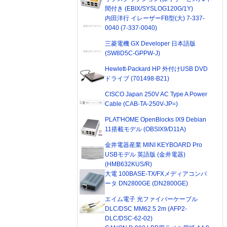
間付き (EBIX/SYSLOG120G/1Y)
内田洋行 イレーザーFB型(大) 7-337-
0040 (7-337-0040)
三菱電機 GX Developer 日本語版
(SW8D5C-GPPW-J)
Hewlett-Packard HP 外付けUSB DVD
ドライブ (701498-B21)
CISCO Japan 250V AC Type A Power
Cable (CAB-TA-250V-JP=)
PLAT'HOME OpenBlocks IX9 Debian
11搭載モデル (OBSIX9/D11A)
金井電器産業 MINI KEYBOARD Pro
USBモデル 英語版 (金井電器)
(HMB632KUS/R)
大電 100BASE-TX/FXメディアコンバ
ータ DN2800GE (DN2800GE)
エイム電子 光ファイバーケーブル
DLC/DSC MM62.5 2m (AFP2-
DLC/DSC-62-02)