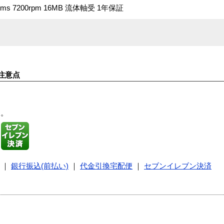
 9.3ms 7200rpm 16MB 流体軸受 1年保証
注意点
す。
｜
銀行振込(前払い)
｜
代金引換宅配便
｜
セブンイレブン決済