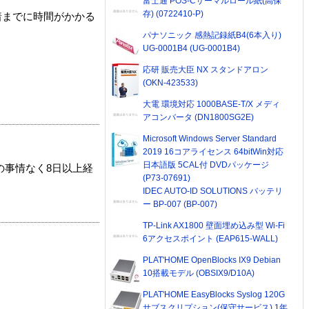
富士通 POS-Cサーマルロール紙(高保
存) (0722410-P)
着までに時間がかかる
パナソニック 感熱記録紙B4(6本入り)
UG-0001B4 (UG-0001B4)
応研 販売大臣 NX スタンドアロン
(OKN-423533)
大電 環境対応 1000BASE-T/X メディ
アコンバータ (DN1800SG2E)
Microsoft Windows Server Standard
2019 16コアライセンス 64bitWin対応
日本語版 5CAL付 DVDパッケージ
の事情なく8日以上経
(P73-07691)
IDEC AUTO-ID SOLUTIONS バッテリ
ー BP-007 (BP-007)
TP-Link AX1800 壁面埋め込み型 Wi-Fi
6アクセスポイント (EAP615-WALL)
PLAT'HOME OpenBlocks IX9 Debian
10搭載モデル (OBSIX9/D10A)
PLAT'HOME EasyBlocks Syslog 120G
サブスクリプション(保守サービス) 1年