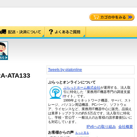
Tweets by platonline
A-ATA133
ぷらっとオンラインについて
ぷらっとホーム株式会社
が運用する、法人取
引に特化した「業務用IT機器専門の調達支援
サイト」です。
1999年よりネットワーク機器、サーバ、スト
レージ、パソコン周辺機器、PCパーツ、ソフトウェ
ア、ライセンスなど、業務用IT機器中心に販売。品揃え
は業界トップクラスの約5.5万点です。法人取引に特化
し、学校・官公庁・一般法人のお客様の請求書後払いに
も対応しています。
IPv6への取り組み
会社概要
お客様からの声
もっと見る