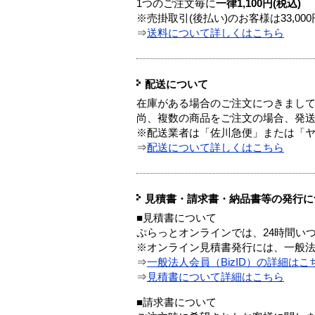
1つのご注文毎に
一律1,100円(税込)
※売掛取引(後払い)のお客様は33,0
⇒
送料について詳しくはこちら
配送について
在庫がある場合のご注文につきまし
尚、複数の商品をご注文の場合、発
※配送業者は「佐川急便」または「
⇒
配送について詳しくはこちら
見積書・請求書・納品書等の発行に
■見積書について
ぷらっとオンラインでは、24時間い
※オンライン見積書発行には、一般法人
⇒
一般法人会員（BizID）の詳細はこ
⇒
見積書について詳細はこちら
■請求書について