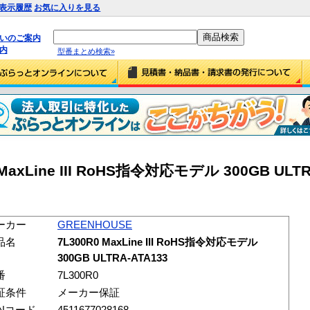
表示履歴
お気に入りを見る
払いのご案内
内
型番まとめ検索»
MaxLine III RoHS指令対応モデル 300GB ULTR
ーカー
GREENHOUSE
品名
7L300R0 MaxLine III RoHS指令対応モデル
300GB ULTRA-ATA133
番
7L300R0
証条件
メーカー保証
ANコード
4511677028168