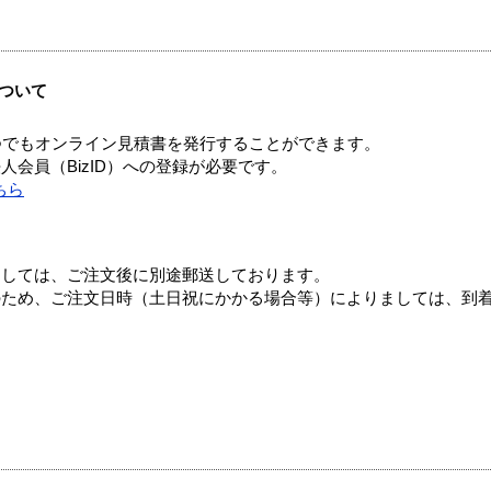
ついて
つでもオンライン見積書を発行することができます。
会員（BizID）への登録が必要です。
ちら
ましては、ご注文後に別途郵送しております。
のため、ご注文日時（土日祝にかかる場合等）によりましては、到