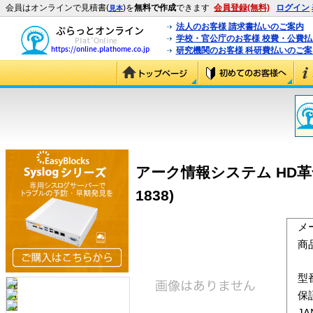
会員はオンラインで見積書(
)を
無料で作成
できます
会員登録(無料)
ログイン
見本
法人のお客様 請求書払いのご案内
学校・官公庁のお客様 校費・公費
研究機関のお客様 科研費払いのご案
アーク情報システム HD革命/Cop
1838)
メ
商
型
保
J