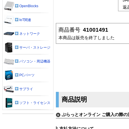
OpenBlocks
返
IoT関連
商品番号
41001491
ネットワーク
本商品は販売を終了しました
サーバ・ストレージ
パソコン・周辺機器
PCパーツ
サプライ
商品説明
ソフト・ライセンス
ぷらっとオンライン ご購入の際の
支払方法について