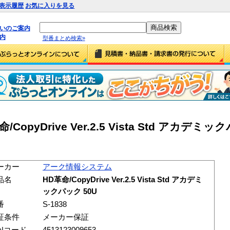
表示履歴
お気に入りを見る
払いのご案内
内
型番まとめ検索»
yDrive Ver.2.5 Vista Std アカデミックパ
ーカー
アーク情報システム
品名
HD革命/CopyDrive Ver.2.5 Vista Std アカデミ
ックパック 50U
番
S-1838
証条件
メーカー保証
ANコード
4513123009653