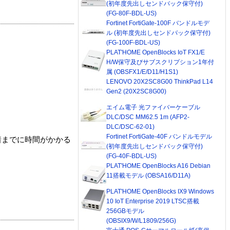
(初年度先出しセンドバック保守付)
(FG-80F-BDL-US)
Fortinet FortiGate-100F バンドルモデ
ル (初年度先出しセンドバック保守付)
(FG-100F-BDL-US)
PLAT'HOME OpenBlocks IoT FX1/E
H/W保守及びサブスクリプション1年付
属 (OBSFX1/E/D11/H1S1)
LENOVO 20X2SC8G00 ThinkPad L14
Gen2 (20X2SC8G00)
エイム電子 光ファイバーケーブル
DLC/DSC MM62.5 1m (AFP2-
DLC/DSC-62-01)
Fortinet FortiGate-40F バンドルモデル
着までに時間がかかる
(初年度先出しセンドバック保守付)
(FG-40F-BDL-US)
PLAT'HOME OpenBlocks A16 Debian
11搭載モデル (OBSA16/D11A)
PLAT'HOME OpenBlocks IX9 Windows
10 IoT Enterprise 2019 LTSC搭載
256GBモデル
(OBSIX9/W/L1809/256G)