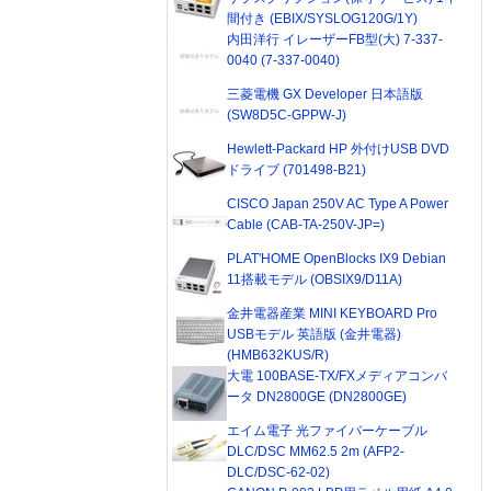
間付き (EBIX/SYSLOG120G/1Y)
内田洋行 イレーザーFB型(大) 7-337-
0040 (7-337-0040)
三菱電機 GX Developer 日本語版
(SW8D5C-GPPW-J)
Hewlett-Packard HP 外付けUSB DVD
ドライブ (701498-B21)
CISCO Japan 250V AC Type A Power
Cable (CAB-TA-250V-JP=)
PLAT'HOME OpenBlocks IX9 Debian
11搭載モデル (OBSIX9/D11A)
金井電器産業 MINI KEYBOARD Pro
USBモデル 英語版 (金井電器)
(HMB632KUS/R)
大電 100BASE-TX/FXメディアコンバ
ータ DN2800GE (DN2800GE)
エイム電子 光ファイバーケーブル
DLC/DSC MM62.5 2m (AFP2-
DLC/DSC-62-02)