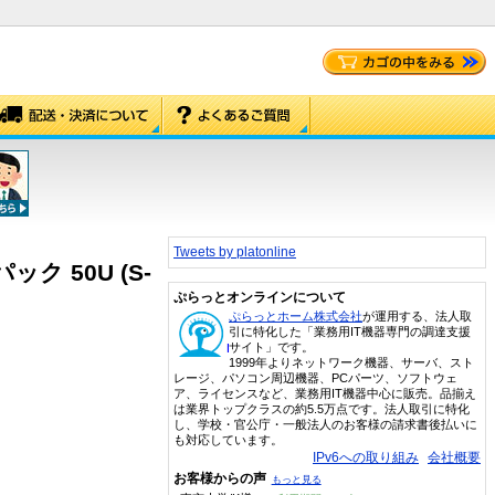
Tweets by platonline
ック 50U (S-
ぷらっとオンラインについて
ぷらっとホーム株式会社
が運用する、法人取
引に特化した「業務用IT機器専門の調達支援
サイト」です。
1999年よりネットワーク機器、サーバ、スト
レージ、パソコン周辺機器、PCパーツ、ソフトウェ
ア、ライセンスなど、業務用IT機器中心に販売。品揃え
は業界トップクラスの約5.5万点です。法人取引に特化
し、学校・官公庁・一般法人のお客様の請求書後払いに
も対応しています。
IPv6への取り組み
会社概要
お客様からの声
もっと見る