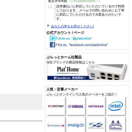
東京大学/K様
(ご利用期間2009年～)
“
請求書払いに対応していただいているので利用
しております。メールでの問い合わせにも丁寧
に対応していただけるので大変ありがたいで
す。
あなたの声をお寄せください!
公式アカウント / ページ
ぷらっとホーム社製品
当社ブランドの製品情報はこちら
人気・定番メーカー
ぷらっとオンラインで人気のメーカーをご紹介！