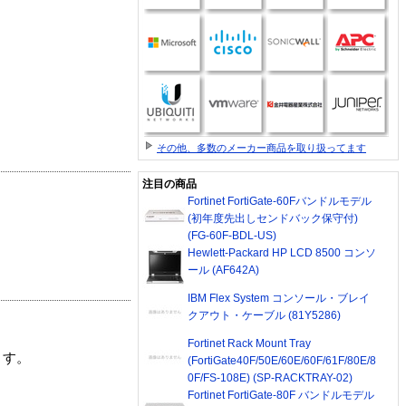
その他、多数のメーカー商品を取り扱ってます
注目の商品
Fortinet FortiGate-60Fバンドルモデル
(初年度先出しセンドバック保守付)
(FG-60F-BDL-US)
Hewlett-Packard HP LCD 8500 コンソ
ール (AF642A)
IBM Flex System コンソール・ブレイ
クアウト・ケーブル (81Y5286)
Fortinet Rack Mount Tray
ます。
(FortiGate40F/50E/60E/60F/61F/80E/8
0F/FS-108E) (SP-RACKTRAY-02)
Fortinet FortiGate-80F バンドルモデル