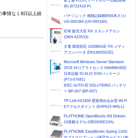
富士通 POS-Cサーマルロール紙(高保
存) (0722410-P)
の事情なく8日以上経
パナソニック 感熱記録紙B4(6本入り)
UG-0001B4 (UG-0001B4)
応研 販売大臣 NX スタンドアロン
(OKN-423533)
大電 環境対応 1000BASE-T/X メディ
アコンバータ (DN1800SG2E)
Microsoft Windows Server Standard
2019 16コアライセンス 64bitWin対応
日本語版 5CAL付 DVDパッケージ
(P73-07691)
IDEC AUTO-ID SOLUTIONS バッテリ
ー BP-007 (BP-007)
TP-Link AX1800 壁面埋め込み型 Wi-Fi
6アクセスポイント (EAP615-WALL)
PLAT'HOME OpenBlocks IX9 Debian
10搭載モデル (OBSIX9/D10A)
PLAT'HOME EasyBlocks Syslog 120G
サブスクリプション(保守サービス) 1年