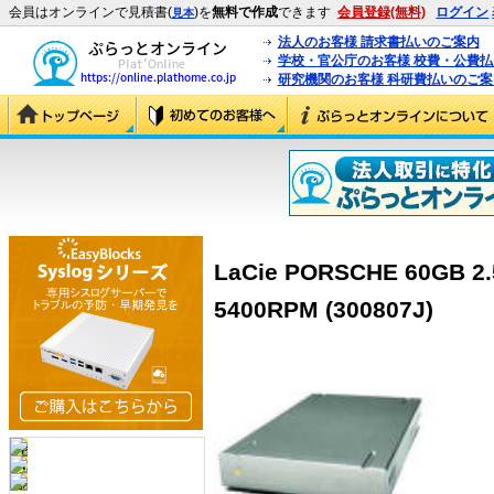
会員はオンラインで見積書(
)を
無料で作成
できます
会員登録(無料)
ログイン
見本
法人のお客様 請求書払いのご案内
学校・官公庁のお客様 校費・公費
研究機関のお客様 科研費払いのご案
LaCie PORSCHE 60GB 
5400RPM (300807J)