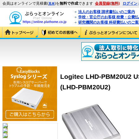
会員はオンラインで見積書(
)を
無料で作成
できます
会員登録(無料)
ログイン
見本
法人のお客様 請求書払いのご案内
学校・官公庁のお客様 校費・公費
研究機関のお客様 科研費払いのご案
Logitec LHD-PBM20U2 
(LHD-PBM20U2)