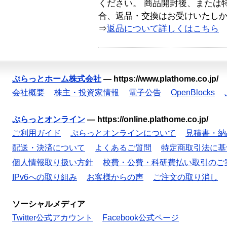
ください。 商品開封後、または
合、返品・交換はお受けいたし
⇒
返品について詳しくはこちら
ぷらっとホーム株式会社
—
https://www.plathome.co.jp/
会社概要
株主・投資家情報
電子公告
OpenBlocks
ぷらっとオンライン
—
https://online.plathome.co.jp/
ご利用ガイド
ぷらっとオンラインについて
見積書・納
配送・決済について
よくあるご質問
特定商取引法に基
個人情報取り扱い方針
校費・公費・科研費払い取引のご
IPv6への取り組み
お客様からの声
ご注文の取り消し
ソーシャルメディア
Twitter公式アカウント
Facebook公式ページ