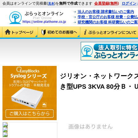
会員はオンラインで見積書(
)を
無料で作成
できます
会員登録(無料)
ログイン
見本
法人のお客様 請求書払いのご案内
学校・官公庁のお客様 校費・公費
研究機関のお客様 科研費払いのご案
ジリオン・ネットワークス BM
き型UPS 3KVA 80分Ｂ・ＵＰ