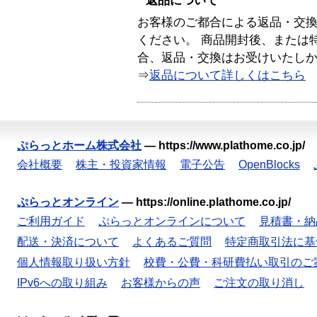
返品について
お客様のご都合による返品・交
ください。 商品開封後、または
合、返品・交換はお受けいたし
⇒
返品について詳しくはこちら
ぷらっとホーム株式会社
—
https://www.plathome.co.jp/
会社概要
株主・投資家情報
電子公告
OpenBlocks
ぷらっとオンライン
—
https://online.plathome.co.jp/
ご利用ガイド
ぷらっとオンラインについて
見積書・納
配送・決済について
よくあるご質問
特定商取引法に基
個人情報取り扱い方針
校費・公費・科研費払い取引のご
IPv6への取り組み
お客様からの声
ご注文の取り消し