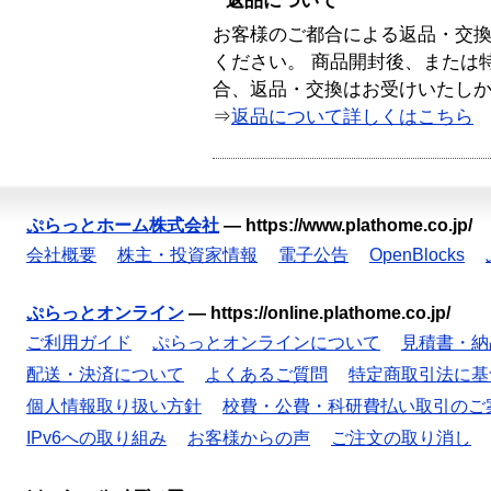
返品について
お客様のご都合による返品・交
ください。 商品開封後、または
合、返品・交換はお受けいたし
⇒
返品について詳しくはこちら
ぷらっとホーム株式会社
—
https://www.plathome.co.jp/
会社概要
株主・投資家情報
電子公告
OpenBlocks
ぷらっとオンライン
—
https://online.plathome.co.jp/
ご利用ガイド
ぷらっとオンラインについて
見積書・納
配送・決済について
よくあるご質問
特定商取引法に基
個人情報取り扱い方針
校費・公費・科研費払い取引のご
IPv6への取り組み
お客様からの声
ご注文の取り消し