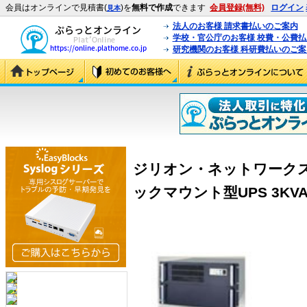
会員はオンラインで見積書(
)を
無料で作成
できます
会員登録(無料)
ログイン
見本
法人のお客様 請求書払いのご案内
学校・官公庁のお客様 校費・公費
研究機関のお客様 科研費払いのご案
ジリオン・ネットワークス BM3
ックマウント型UPS 3KVA (B