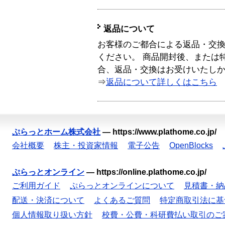
返品について
お客様のご都合による返品・交
ください。 商品開封後、または
合、返品・交換はお受けいたし
⇒
返品について詳しくはこちら
ぷらっとホーム株式会社
—
https://www.plathome.co.jp/
会社概要
株主・投資家情報
電子公告
OpenBlocks
ぷらっとオンライン
—
https://online.plathome.co.jp/
ご利用ガイド
ぷらっとオンラインについて
見積書・納
配送・決済について
よくあるご質問
特定商取引法に基
個人情報取り扱い方針
校費・公費・科研費払い取引のご