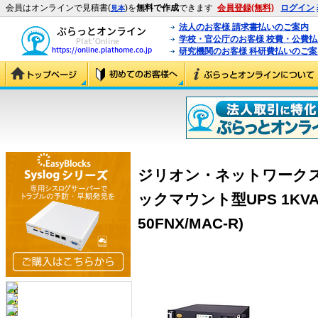
会員はオンラインで見積書(
)を
無料で作成
できます
会員登録(無料)
ログイン
見本
法人のお客様 請求書払いのご案内
学校・官公庁のお客様 校費・公費
研究機関のお客様 科研費払いのご案
ジリオン・ネットワークス BM1
ックマウント型UPS 1KVA 
50FNX/MAC-R)