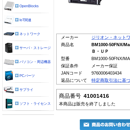
OpenBlocks
IoT関連
ネットワーク
メーカー
ジリオン・ネット
商品名
BM1000-50FNX/
サーバ・ストレージ
Ｂ・ＵＰ
型番
BM1000-50FNX/M
パソコン・周辺機器
保証条件
メーカー保証
JANコード
9760006403434
PCパーツ
返品について
特定商取引法に基
サプライ
商品番号
41001416
本商品は販売を終了しました
ソフト・ライセンス