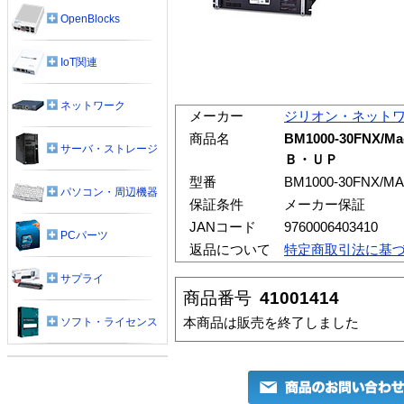
OpenBlocks
IoT関連
ネットワーク
メーカー
ジリオン・ネット
商品名
BM1000-30FNX/
サーバ・ストレージ
Ｂ・ＵＰ
型番
BM1000-30FNX/M
パソコン・周辺機器
保証条件
メーカー保証
JANコード
9760006403410
PCパーツ
返品について
特定商取引法に基
サプライ
商品番号
41001414
本商品は販売を終了しました
ソフト・ライセンス