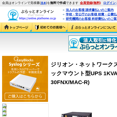
会員はオンラインで見積書(
)を
無料で作成
できます
会員登録(無料)
ログイン
見本
法人のお客様 請求書払いのご案内
学校・官公庁のお客様 校費・公費
研究機関のお客様 科研費払いのご案
ジリオン・ネットワークス BM1
ックマウント型UPS 1KVA 
30FNX/MAC-R)