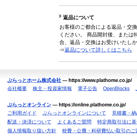
返品について
お客様のご都合による返品・交
ください。 商品開封後、または
合、返品・交換はお受けいたし
⇒
返品について詳しくはこちら
ぷらっとホーム株式会社
—
https://www.plathome.co.jp/
会社概要
株主・投資家情報
電子公告
OpenBlocks
ぷらっとオンライン
—
https://online.plathome.co.jp/
ご利用ガイド
ぷらっとオンラインについて
見積書・納
配送・決済について
よくあるご質問
特定商取引法に基
個人情報取り扱い方針
校費・公費・科研費払い取引のご