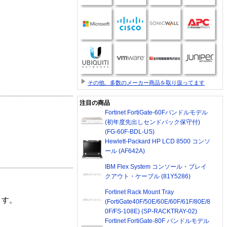
その他、多数のメーカー商品を取り扱ってます
注目の商品
Fortinet FortiGate-60Fバンドルモデル
(初年度先出しセンドバック保守付)
(FG-60F-BDL-US)
Hewlett-Packard HP LCD 8500 コンソ
ール (AF642A)
IBM Flex System コンソール・ブレイ
クアウト・ケーブル (81Y5286)
Fortinet Rack Mount Tray
ます。
(FortiGate40F/50E/60E/60F/61F/80E/8
0F/FS-108E) (SP-RACKTRAY-02)
Fortinet FortiGate-80F バンドルモデル