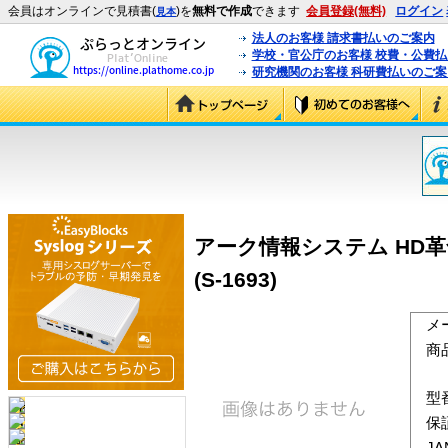
会員はオンラインで見積書(
)を
無料で作成
できます
会員登録(無料)
ログイン
見本
法人のお客様 請求書払いのご案内
学校・官公庁のお客様 校費・公費
研究機関のお客様 科研費払いのご案
アーク情報システム HD革命/Win
(S-1693)
メ
商
型
保
J