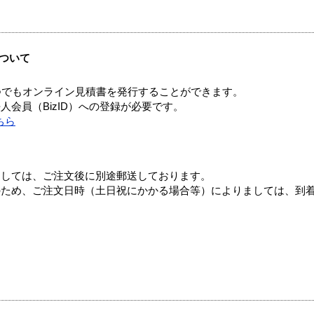
ついて
つでもオンライン見積書を発行することができます。
会員（BizID）への登録が必要です。
ちら
ましては、ご注文後に別途郵送しております。
のため、ご注文日時（土日祝にかかる場合等）によりましては、到