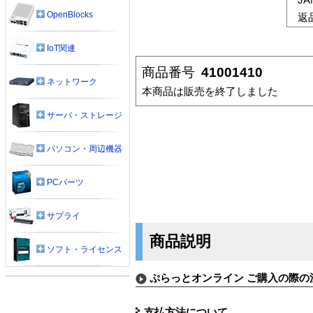
OpenBlocks
返
IoT関連
商品番号
41001410
ネットワーク
本商品は販売を終了しました
サーバ・ストレージ
パソコン・周辺機器
PCパーツ
サプライ
商品説明
ソフト・ライセンス
ぷらっとオンライン ご購入の際の
支払方法について