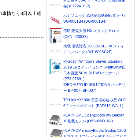
富士通 POS-Cサーマルロール紙(高保
存) (0722410-P)
の事情なく8日以上経
パナソニック 感熱記録紙B4(6本入り)
UG-0001B4 (UG-0001B4)
応研 販売大臣 NX スタンドアロン
(OKN-423533)
大電 環境対応 1000BASE-T/X メディ
アコンバータ (DN1800SG2E)
Microsoft Windows Server Standard
2019 16コアライセンス 64bitWin対応
日本語版 5CAL付 DVDパッケージ
(P73-07691)
IDEC AUTO-ID SOLUTIONS バッテリ
ー BP-007 (BP-007)
TP-Link AX1800 壁面埋め込み型 Wi-Fi
6アクセスポイント (EAP615-WALL)
PLAT'HOME OpenBlocks IX9 Debian
10搭載モデル (OBSIX9/D10A)
PLAT'HOME EasyBlocks Syslog 120G
サブスクリプション(保守サービス) 1年