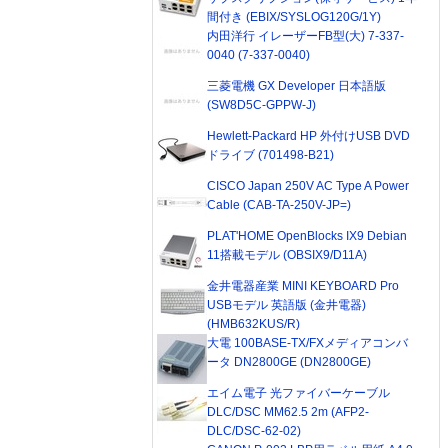
間付き (EBIX/SYSLOG120G/1Y)
内田洋行 イレーザーFB型(大) 7-337-
0040 (7-337-0040)
三菱電機 GX Developer 日本語版
(SW8D5C-GPPW-J)
Hewlett-Packard HP 外付けUSB DVD
ドライブ (701498-B21)
CISCO Japan 250V AC Type A Power
Cable (CAB-TA-250V-JP=)
PLAT'HOME OpenBlocks IX9 Debian
11搭載モデル (OBSIX9/D11A)
金井電器産業 MINI KEYBOARD Pro
USBモデル 英語版 (金井電器)
(HMB632KUS/R)
大電 100BASE-TX/FXメディアコンバ
ータ DN2800GE (DN2800GE)
エイム電子 光ファイバーケーブル
DLC/DSC MM62.5 2m (AFP2-
DLC/DSC-62-02)