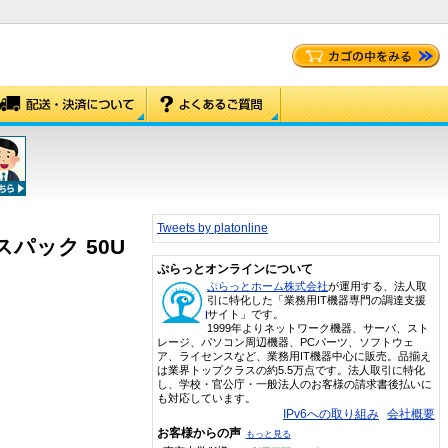
Tweets by platonline
センスパック 50U
ぷらっとオンラインについて
ぷらっとホーム株式会社
が運用する、法人取
引に特化した「業務用IT機器専門の調達支援
サイト」です。
1999年よりネットワーク機器、サーバ、スト
レージ、パソコン周辺機器、PCパーツ、ソフトウェ
ア、ライセンスなど、業務用IT機器中心に販売。品揃え
は業界トップクラスの約5.5万点です。法人取引に特化
し、学校・官公庁・一般法人のお客様の請求書後払いに
も対応しています。
IPv6への取り組み
会社概要
お客様からの声
もっと見る