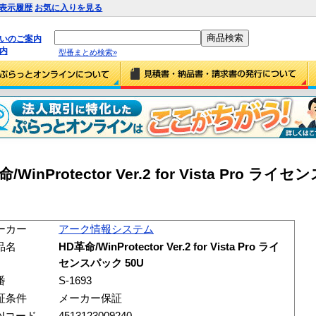
表示履歴
お気に入りを見る
払いのご案内
内
型番まとめ検索»
Protector Ver.2 for Vista Pro ライ
ーカー
アーク情報システム
品名
HD革命/WinProtector Ver.2 for Vista Pro ライ
センスパック 50U
番
S-1693
証条件
メーカー保証
ANコード
4513123009240