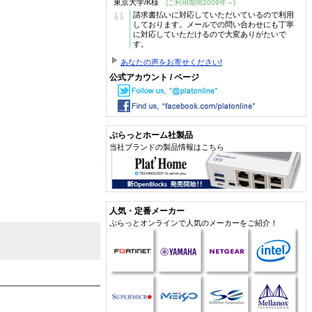
東京大学/K様
(ご利用期間2009年～)
“
請求書払いに対応していただいているので利用
しております。メールでの問い合わせにも丁寧
に対応していただけるので大変ありがたいで
す。
あなたの声をお寄せください!
公式アカウント / ページ
ぷらっとホーム社製品
当社ブランドの製品情報はこちら
人気・定番メーカー
ぷらっとオンラインで人気のメーカーをご紹介！