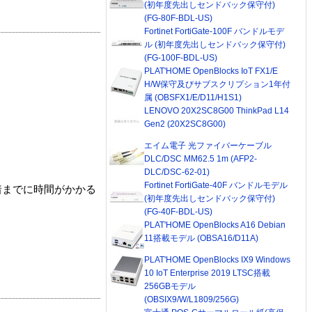
(初年度先出しセンドバック保守付)
(FG-80F-BDL-US)
Fortinet FortiGate-100F バンドルモデ
ル (初年度先出しセンドバック保守付)
(FG-100F-BDL-US)
PLAT'HOME OpenBlocks IoT FX1/E
H/W保守及びサブスクリプション1年付
属 (OBSFX1/E/D11/H1S1)
LENOVO 20X2SC8G00 ThinkPad L14
Gen2 (20X2SC8G00)
エイム電子 光ファイバーケーブル
DLC/DSC MM62.5 1m (AFP2-
DLC/DSC-62-01)
Fortinet FortiGate-40F バンドルモデル
着までに時間がかかる
(初年度先出しセンドバック保守付)
(FG-40F-BDL-US)
PLAT'HOME OpenBlocks A16 Debian
11搭載モデル (OBSA16/D11A)
PLAT'HOME OpenBlocks IX9 Windows
10 IoT Enterprise 2019 LTSC搭載
256GBモデル
(OBSIX9/W/L1809/256G)