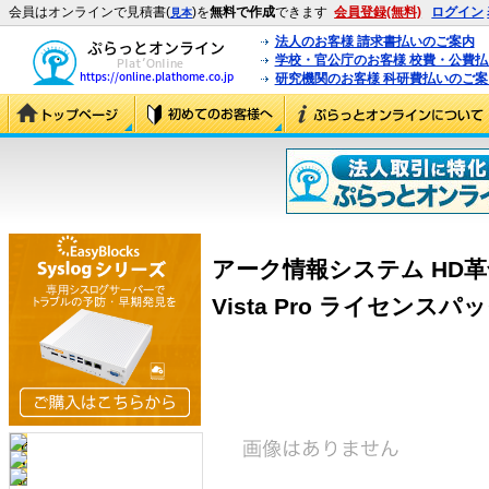
会員はオンラインで見積書(
)を
無料で作成
できます
会員登録(無料)
ログイン
見本
法人のお客様 請求書払いのご案内
学校・官公庁のお客様 校費・公費
研究機関のお客様 科研費払いのご案
アーク情報システム HD革命/Win
Vista Pro ライセンスパック 