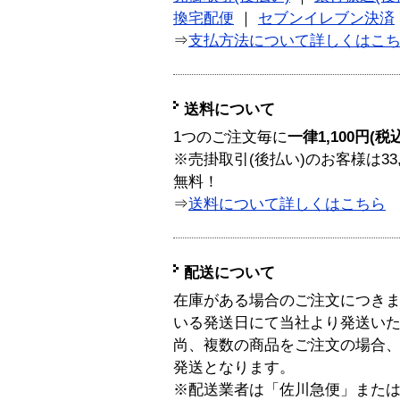
換宅配便
｜
セブンイレブン決済
⇒
支払方法について詳しくはこ
送料について
1つのご注文毎に
一律1,100円(税
※売掛取引(後払い)のお客様は33
無料！
⇒
送料について詳しくはこちら
配送について
在庫がある場合のご注文につき
いる発送日にて当社より発送い
尚、複数の商品をご注文の場合
発送となります。
※配送業者は「佐川急便」また