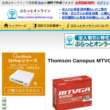
会員はオンラインで見積書(
)を
無料で作成
できます
会員登録(無料)
ログイン
見本
法人のお客様 請求書払いのご案内
学校・官公庁のお客様 校費・公費
研究機関のお客様 科研費払いのご案
Thomson Canopus MTVG