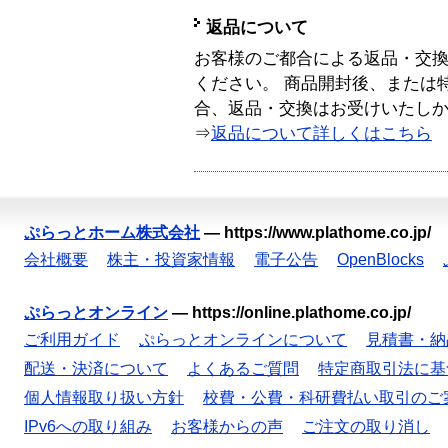
返品について
お客様のご都合による返品・交
ください。 商品開封後、または
合、返品・交換はお受けいたし
⇒
返品について詳しくはこちら
ぷらっとホーム株式会社
—
https://www.plathome.co.jp/
会社概要
株主・投資家情報
電子公告
OpenBlocks
ぷらっとオンライン
—
https://online.plathome.co.jp/
ご利用ガイド
ぷらっとオンラインについて
見積書・納
配送・決済について
よくあるご質問
特定商取引法に基
個人情報取り扱い方針
校費・公費・科研費払い取引のご
IPv6への取り組み
お客様からの声
ご注文の取り消し