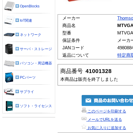
OpenBlocks
メーカー
Thomso
IoT関連
商品名
MTVGA
型番
MTVGA
ネットワーク
保証条件
メーカ
JANコード
498088
サーバ・ストレージ
返品について
特定商
パソコン・周辺機器
商品番号
41001328
PCパーツ
本商品は販売を終了しました
サプライ
ソフト・ライセンス
このページを印刷する
メールでURLを送る
お気に入りに追加する