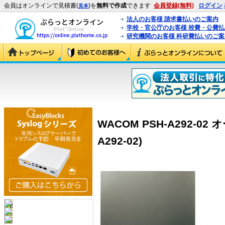
会員はオンラインで見積書(
)を
無料で作成
できます
会員登録(無料)
ログイン
見本
法人のお客様 請求書払いのご案内
学校・官公庁のお客様 校費・公費
研究機関のお客様 科研費払いのご案
WACOM PSH-A292-02
A292-02)