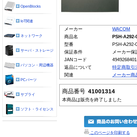
OpenBlocks
IoT関連
メーカー
WACOM
ネットワーク
商品名
PSH-A29
型番
PSH-A292-
サーバ・ストレージ
保証条件
メーカー保
JANコード
4949268401
パソコン・周辺機器
返品について
特定商取引
関連
メーカー商
PCパーツ
商品番号
41001314
サプライ
本商品は販売を終了しました
ソフト・ライセンス
このページを印刷する