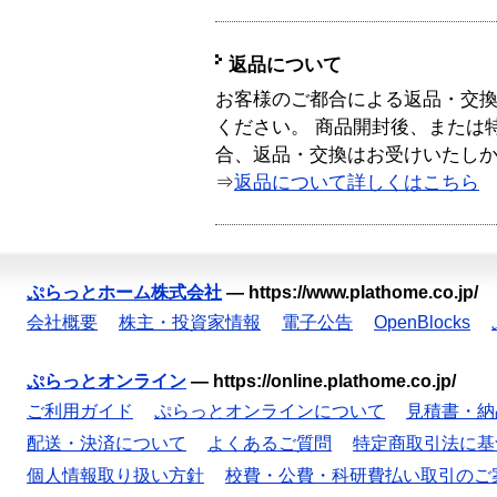
返品について
お客様のご都合による返品・交
ください。 商品開封後、または
合、返品・交換はお受けいたし
⇒
返品について詳しくはこちら
ぷらっとホーム株式会社
—
https://www.plathome.co.jp/
会社概要
株主・投資家情報
電子公告
OpenBlocks
ぷらっとオンライン
—
https://online.plathome.co.jp/
ご利用ガイド
ぷらっとオンラインについて
見積書・納
配送・決済について
よくあるご質問
特定商取引法に基
個人情報取り扱い方針
校費・公費・科研費払い取引のご