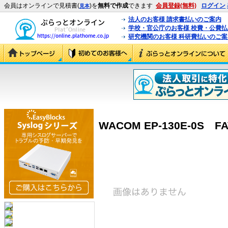
会員はオンラインで見積書(
)を
無料で作成
できます
会員登録(無料)
ログイン
見本
法人のお客様 請求書払いのご案内
学校・官公庁のお客様 校費・公費
研究機関のお客様 科研費払いのご案
WACOM EP-130E-0S FAV