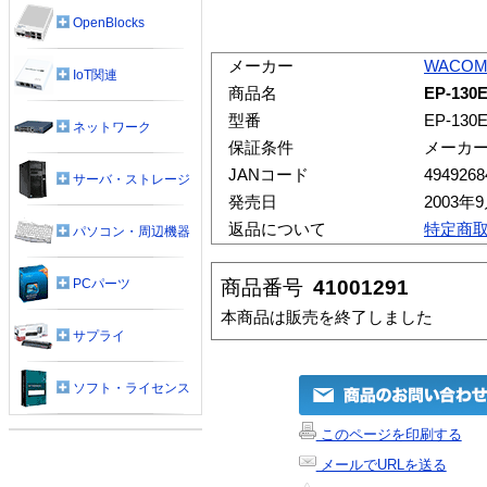
OpenBlocks
メーカー
WACO
IoT関連
商品名
EP-130
型番
EP-130E
ネットワーク
保証条件
メーカ
JANコード
4949268
サーバ・ストレージ
発売日
2003年
返品について
特定商
パソコン・周辺機器
商品番号
41001291
PCパーツ
本商品は販売を終了しました
サプライ
ソフト・ライセンス
このページを印刷する
メールでURLを送る