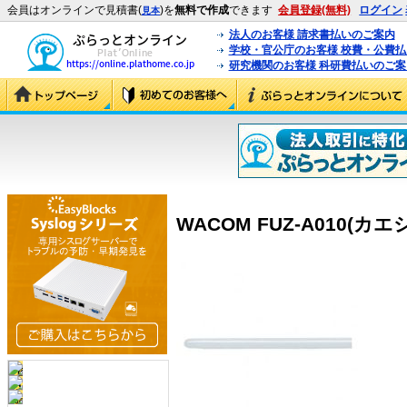
会員はオンラインで見積書(
)を
無料で作成
できます
会員登録(無料)
ログイン
見本
法人のお客様 請求書払いのご案内
学校・官公庁のお客様 校費・公費
研究機関のお客様 科研費払いのご案
WACOM FUZ-A010(カエシン