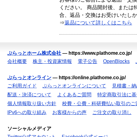
ください。 商品開封後、または
合、返品・交換はお受けいたし
⇒
返品について詳しくはこちら
ぷらっとホーム株式会社
—
https://www.plathome.co.jp/
会社概要
株主・投資家情報
電子公告
OpenBlocks
ぷらっとオンライン
—
https://online.plathome.co.jp/
ご利用ガイド
ぷらっとオンラインについて
見積書・納
配送・決済について
よくあるご質問
特定商取引法に基
個人情報取り扱い方針
校費・公費・科研費払い取引のご
IPv6への取り組み
お客様からの声
ご注文の取り消し
ソーシャルメディア
Twitter公式アカウント
Facebook公式ページ