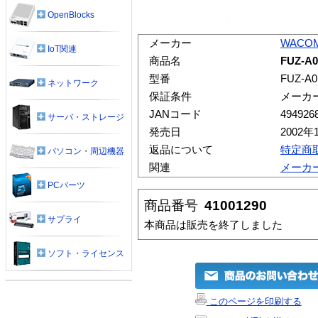
OpenBlocks
メーカー
WACO
IoT関連
商品名
FUZ-A
型番
FUZ-A0
ネットワーク
保証条件
メーカ
JANコード
494926
サーバ・ストレージ
発売日
2002年
返品について
特定商
パソコン・周辺機器
関連
メーカ
PCパーツ
商品番号
41001290
サプライ
本商品は販売を終了しました
ソフト・ライセンス
このページを印刷する