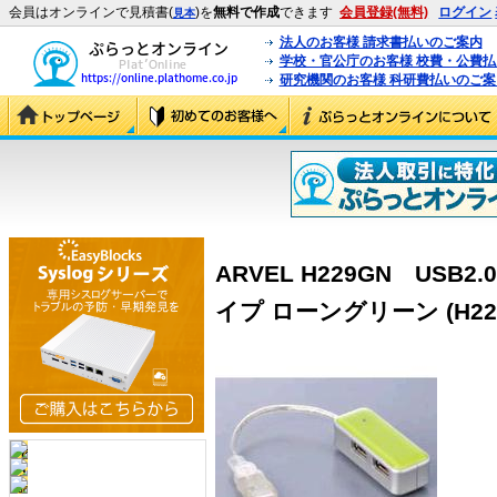
会員はオンラインで見積書(
)を
無料で作成
できます
会員登録(無料)
ログイン
見本
法人のお客様 請求書払いのご案内
学校・官公庁のお客様 校費・公費
研究機関のお客様 科研費払いのご案
ARVEL H229GN USB
イプ ローングリーン (H22