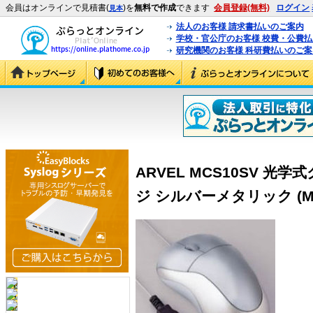
会員はオンラインで見積書(
)を
無料で作成
できます
会員登録(無料)
ログイン
見本
法人のお客様 請求書払いのご案内
学校・官公庁のお客様 校費・公費
研究機関のお客様 科研費払いのご案
ARVEL MCS10SV 
ジ シルバーメタリック (MC