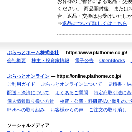
お客様のご都合による返品・交
ください。 商品開封後、または
合、返品・交換はお受けいたし
⇒
返品について詳しくはこちら
ぷらっとホーム株式会社
—
https://www.plathome.co.jp/
会社概要
株主・投資家情報
電子公告
OpenBlocks
ぷらっとオンライン
—
https://online.plathome.co.jp/
ご利用ガイド
ぷらっとオンラインについて
見積書・納
配送・決済について
よくあるご質問
特定商取引法に基
個人情報取り扱い方針
校費・公費・科研費払い取引のご
IPv6への取り組み
お客様からの声
ご注文の取り消し
ソーシャルメディア