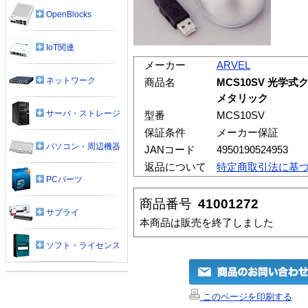
OpenBlocks
IoT関連
メーカー
ARVEL
ネットワーク
商品名
MCS10SV 光学
メタリック
サーバ・ストレージ
型番
MCS10SV
保証条件
メーカー保証
パソコン・周辺機器
JANコード
4950190524953
返品について
特定商取引法に基
PCパーツ
商品番号
41001272
サプライ
本商品は販売を終了しました
ソフト・ライセンス
このページを印刷する