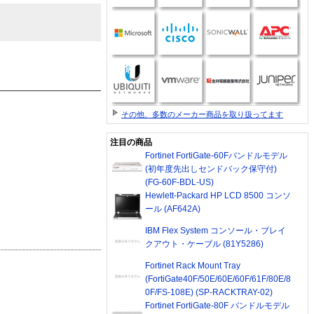
その他、多数のメーカー商品を取り扱ってます
注目の商品
Fortinet FortiGate-60Fバンドルモデル
(初年度先出しセンドバック保守付)
(FG-60F-BDL-US)
Hewlett-Packard HP LCD 8500 コンソ
ール (AF642A)
IBM Flex System コンソール・ブレイ
クアウト・ケーブル (81Y5286)
Fortinet Rack Mount Tray
(FortiGate40F/50E/60E/60F/61F/80E/8
0F/FS-108E) (SP-RACKTRAY-02)
Fortinet FortiGate-80F バンドルモデル