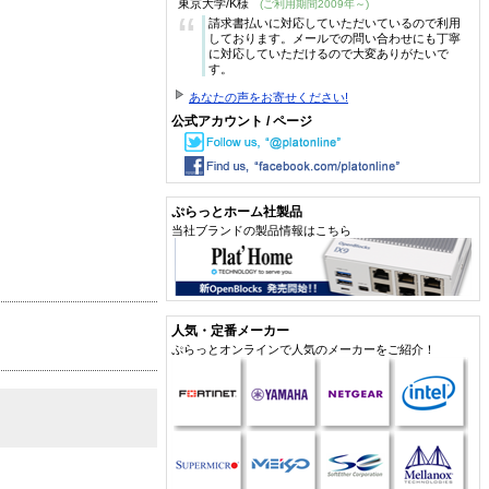
東京大学/K様
(ご利用期間2009年～)
“
請求書払いに対応していただいているので利用
しております。メールでの問い合わせにも丁寧
に対応していただけるので大変ありがたいで
す。
あなたの声をお寄せください!
公式アカウント / ページ
ぷらっとホーム社製品
当社ブランドの製品情報はこちら
人気・定番メーカー
ぷらっとオンラインで人気のメーカーをご紹介！