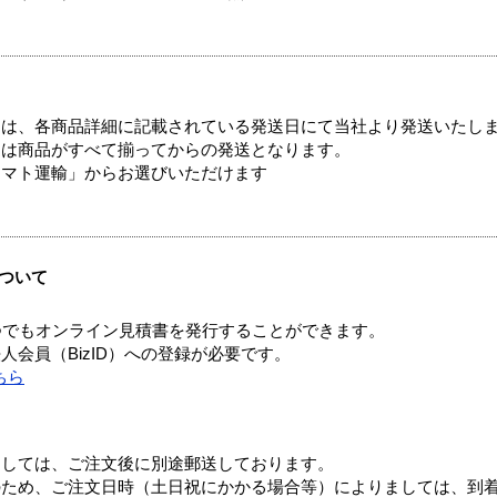
ては、各商品詳細に記載されている発送日にて当社より発送いたし
送は商品がすべて揃ってからの発送となります。
ヤマト運輸」からお選びいただけます
ついて
つでもオンライン見積書を発行することができます。
会員（BizID）への登録が必要です。
ちら
ましては、ご注文後に別途郵送しております。
のため、ご注文日時（土日祝にかかる場合等）によりましては、到