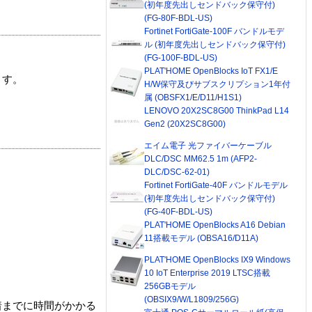
(初年度先出しセンドバック保守付)
(FG-80F-BDL-US)
Fortinet FortiGate-100F バンドルモデ
ル (初年度先出しセンドバック保守付)
(FG-100F-BDL-US)
PLAT'HOME OpenBlocks IoT FX1/E
ます。
H/W保守及びサブスクリプション1年付
属 (OBSFX1/E/D11/H1S1)
LENOVO 20X2SC8G00 ThinkPad L14
Gen2 (20X2SC8G00)
エイム電子 光ファイバーケーブル
DLC/DSC MM62.5 1m (AFP2-
DLC/DSC-62-01)
Fortinet FortiGate-40F バンドルモデル
(初年度先出しセンドバック保守付)
(FG-40F-BDL-US)
PLAT'HOME OpenBlocks A16 Debian
11搭載モデル (OBSA16/D11A)
PLAT'HOME OpenBlocks IX9 Windows
10 IoT Enterprise 2019 LTSC搭載
256GBモデル
(OBSIX9/W/L1809/256G)
着までに時間がかかる