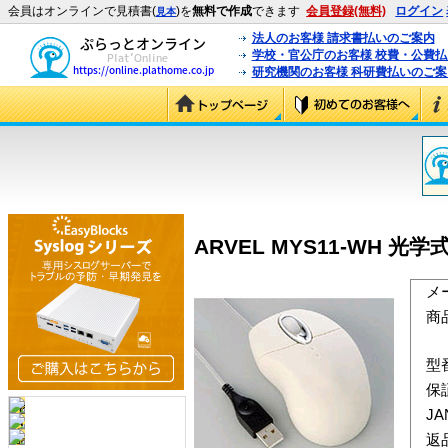
会員はオンラインで見積書(
)を
無料で作成
できます
会員登録(無料)
ログイン
見本
法人のお客様 請求書払いのご案内
学校・官公庁のお客様 校費・公費
研究機関のお客様 科研費払いのご案
ARVEL MYS11-WH 光学式
メ
商
型
保
J
返