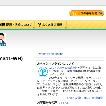
Tweets by platonline
YS11-WH)
ぷらっとオンラインについて
ぷらっとホーム株式会社
が運用する、法人取
引に特化した「業務用IT機器専門の調達支援
サイト」です。
1999年よりネットワーク機器、サーバ、スト
レージ、パソコン周辺機器、PCパーツ、ソフトウェ
ア、ライセンスなど、業務用IT機器中心に販売。品揃え
は業界トップクラスの約5.5万点です。法人取引に特化
し、学校・官公庁・一般法人のお客様の請求書後払いに
も対応しています。
IPv6への取り組み
会社概要
お客様からの声
もっと見る