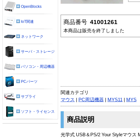
OpenBlocks
商品番号
41001261
IoT関連
本商品は販売を終了しました
ネットワーク
サーバ・ストレージ
パソコン・周辺機器
PCパーツ
関連カテゴリ
サプライ
マウス
|
PC周辺機器
|
MYS11
|
MYS
ソフト・ライセンス
商品説明
光学式 USB＆PS/2 Your Styleマ