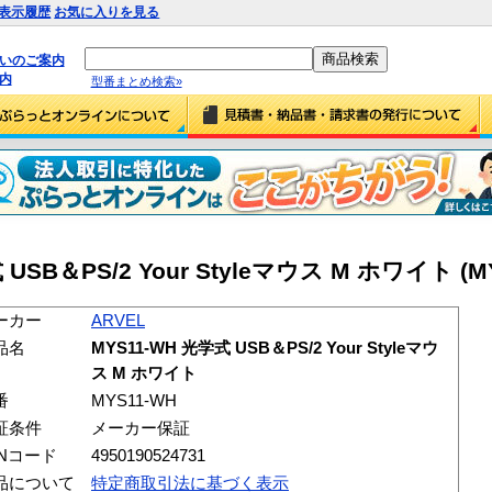
表示履歴
お気に入りを見る
払いのご案内
内
型番まとめ検索»
 USB＆PS/2 Your Styleマウス M ホワイト (M
ーカー
ARVEL
品名
MYS11-WH 光学式 USB＆PS/2 Your Styleマウ
ス M ホワイト
番
MYS11-WH
証条件
メーカー保証
ANコード
4950190524731
品について
特定商取引法に基づく表示