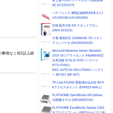
富士通 POS-Cサーマルロール紙(高保
存) (0722410-P)
パナソニック 感熱記録紙B4(6本入り)
UG-0001B4 (UG-0001B4)
応研 販売大臣 NX スタンドアロン
(OKN-423533)
大電 環境対応 1000BASE-T/X メディ
アコンバータ (DN1800SG2E)
Microsoft Windows Server Standard
の事情なく8日以上経
2019 16コアライセンス 64bitWin対応
日本語版 5CAL付 DVDパッケージ
(P73-07691)
IDEC AUTO-ID SOLUTIONS バッテリ
ー BP-007 (BP-007)
TP-Link AX1800 壁面埋め込み型 Wi-Fi
6アクセスポイント (EAP615-WALL)
PLAT'HOME OpenBlocks IX9 Debian
10搭載モデル (OBSIX9/D10A)
PLAT'HOME EasyBlocks Syslog 120G
サブスクリプション(保守サービス) 1年