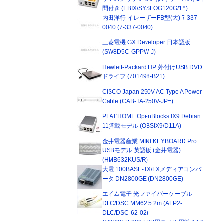
間付き (EBIX/SYSLOG120G/1Y)
内田洋行 イレーザーFB型(大) 7-337-
0040 (7-337-0040)
三菱電機 GX Developer 日本語版
(SW8D5C-GPPW-J)
Hewlett-Packard HP 外付けUSB DVD
ドライブ (701498-B21)
CISCO Japan 250V AC Type A Power
Cable (CAB-TA-250V-JP=)
PLAT'HOME OpenBlocks IX9 Debian
11搭載モデル (OBSIX9/D11A)
金井電器産業 MINI KEYBOARD Pro
USBモデル 英語版 (金井電器)
(HMB632KUS/R)
大電 100BASE-TX/FXメディアコンバ
ータ DN2800GE (DN2800GE)
エイム電子 光ファイバーケーブル
DLC/DSC MM62.5 2m (AFP2-
DLC/DSC-62-02)