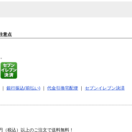
注意点
す。
｜
銀行振込(前払い)
｜
代金引換宅配便
｜
セブンイレブン決済
00円（税込）以上のご注文で送料無料！