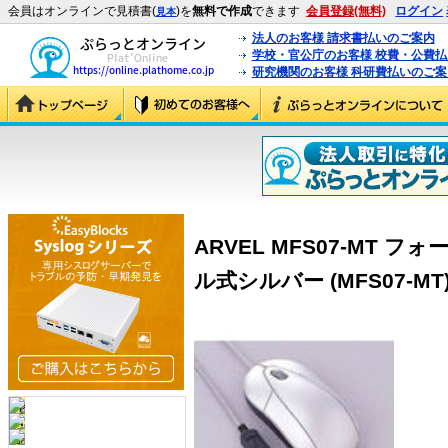
会員はオンラインで見積書(
)を
無料で作成
できます
会員登録(無料)
ログイン
見本
法人のお客様 請求書払いのご案内
学校・官公庁のお客様 校費・公費
研究機関のお客様 科研費払いのご案
ARVEL MFS07-MT 
ル式シルバー (MFS07-MT