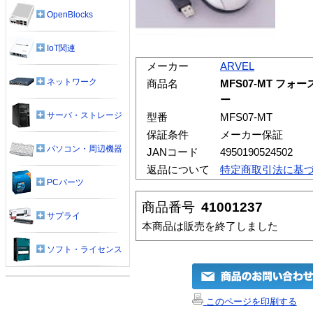
OpenBlocks
IoT関連
メーカー
ARVEL
ネットワーク
商品名
MFS07-MT フ
ー
サーバ・ストレージ
型番
MFS07-MT
保証条件
メーカー保証
パソコン・周辺機器
JANコード
4950190524502
返品について
特定商取引法に基
PCパーツ
商品番号
41001237
サプライ
本商品は販売を終了しました
ソフト・ライセンス
このページを印刷する