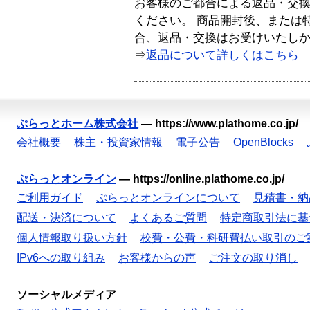
お客様のご都合による返品・交
ください。 商品開封後、または
合、返品・交換はお受けいたし
⇒
返品について詳しくはこちら
ぷらっとホーム株式会社
—
https://www.plathome.co.jp/
会社概要
株主・投資家情報
電子公告
OpenBlocks
ぷらっとオンライン
—
https://online.plathome.co.jp/
ご利用ガイド
ぷらっとオンラインについて
見積書・納
配送・決済について
よくあるご質問
特定商取引法に基
個人情報取り扱い方針
校費・公費・科研費払い取引のご
IPv6への取り組み
お客様からの声
ご注文の取り消し
ソーシャルメディア