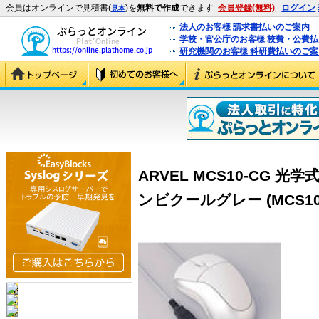
会員はオンラインで見積書(
)を
無料で作成
できます
会員登録(無料)
ログイン
見本
法人のお客様 請求書払いのご案内
学校・官公庁のお客様 校費・公費
研究機関のお客様 科研費払いのご案
ARVEL MCS10-CG 光
ンビクールグレー (MCS10