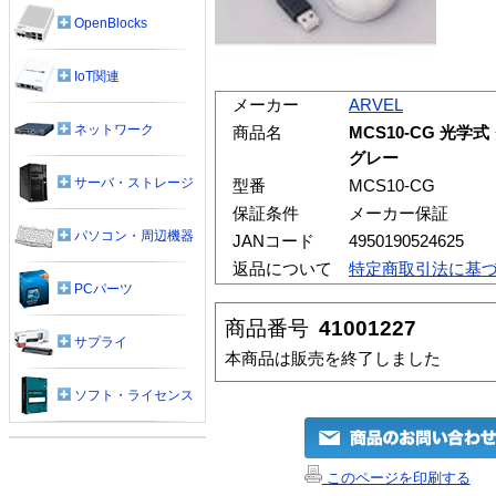
OpenBlocks
IoT関連
メーカー
ARVEL
ネットワーク
商品名
MCS10-CG 光学
グレー
サーバ・ストレージ
型番
MCS10-CG
保証条件
メーカー保証
パソコン・周辺機器
JANコード
4950190524625
返品について
特定商取引法に基
PCパーツ
商品番号
41001227
サプライ
本商品は販売を終了しました
ソフト・ライセンス
このページを印刷する