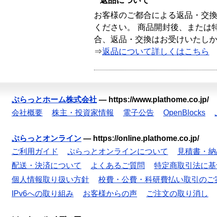
返品について
お客様のご都合による返品・交
ください。 商品開封後、または
合、返品・交換はお受けいたし
⇒
返品について詳しくはこちら
ぷらっとホーム株式会社
—
https://www.plathome.co.jp/
会社概要
株主・投資家情報
電子公告
OpenBlocks
ぷらっとオンライン
—
https://online.plathome.co.jp/
ご利用ガイド
ぷらっとオンラインについて
見積書・納
配送・決済について
よくあるご質問
特定商取引法に基
個人情報取り扱い方針
校費・公費・科研費払い取引のご
IPv6への取り組み
お客様からの声
ご注文の取り消し