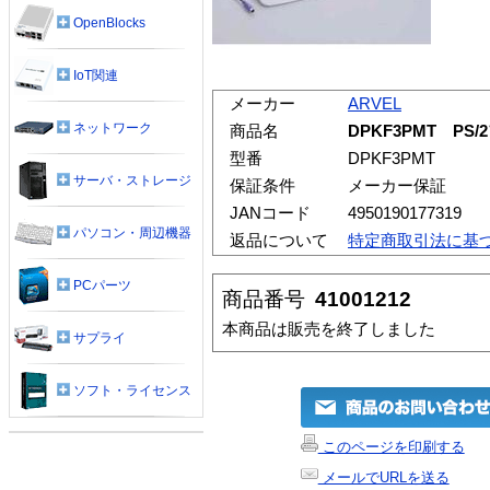
OpenBlocks
IoT関連
メーカー
ARVEL
ネットワーク
商品名
DPKF3PMT P
型番
DPKF3PMT
サーバ・ストレージ
保証条件
メーカー保証
JANコード
4950190177319
パソコン・周辺機器
返品について
特定商取引法に基
PCパーツ
商品番号
41001212
本商品は販売を終了しました
サプライ
ソフト・ライセンス
このページを印刷する
メールでURLを送る