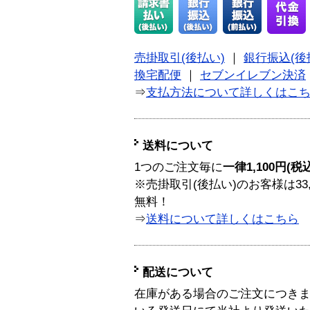
売掛取引(後払い)
｜
銀行振込(後
換宅配便
｜
セブンイレブン決済
⇒
支払方法について詳しくはこ
送料について
1つのご注文毎に
一律1,100円(税
※売掛取引(後払い)のお客様は33
無料！
⇒
送料について詳しくはこちら
配送について
在庫がある場合のご注文につき