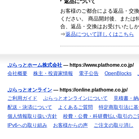
返品について
お客様のご都合による返品・交
ください。 商品開封後、または
合、返品・交換はお受けいたし
⇒
返品について詳しくはこちら
ぷらっとホーム株式会社
—
https://www.plathome.co.jp/
会社概要
株主・投資家情報
電子公告
OpenBlocks
ぷらっとオンライン
—
https://online.plathome.co.jp/
ご利用ガイド
ぷらっとオンラインについて
見積書・納
配送・決済について
よくあるご質問
特定商取引法に基
個人情報取り扱い方針
校費・公費・科研費払い取引のご
IPv6への取り組み
お客様からの声
ご注文の取り消し