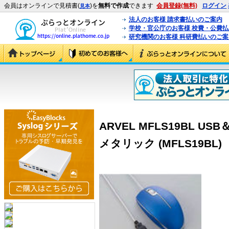
会員はオンラインで見積書(
)を
無料で作成
できます
会員登録(無料)
ログイン
見本
法人のお客様 請求書払いのご案内
学校・官公庁のお客様 校費・公費
研究機関のお客様 科研費払いのご案
ARVEL MFLS19BL U
メタリック (MFLS19BL)