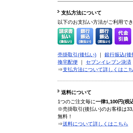
支払方法について
以下のお支払い方法がご利用で
売掛取引(後払い)
｜
銀行振込(後
換宅配便
｜
セブンイレブン決済
⇒
支払方法について詳しくはこ
送料について
1つのご注文毎に
一律1,100円(税
※売掛取引(後払い)のお客様は33
無料！
⇒
送料について詳しくはこちら