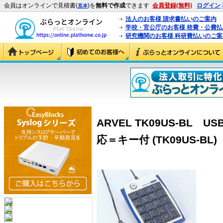
会員はオンラインで見積書(
)を
無料で作成
できます
会員登録(無料)
ログイン
見本
法人のお客様 請求書払いのご案内
学校・官公庁のお客様 校費・公費
研究機関のお客様 科研費払いのご案
ARVEL TK09US-BL
応＝キー付 (TK09US-BL)