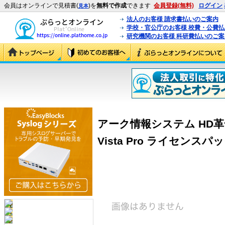
会員はオンラインで見積書(
)を
無料で作成
できます
会員登録(無料)
ログイン
見本
法人のお客様 請求書払いのご案内
学校・官公庁のお客様 校費・公費
研究機関のお客様 科研費払いのご案
アーク情報システム HD革命/Win
Vista Pro ライセンスパック 