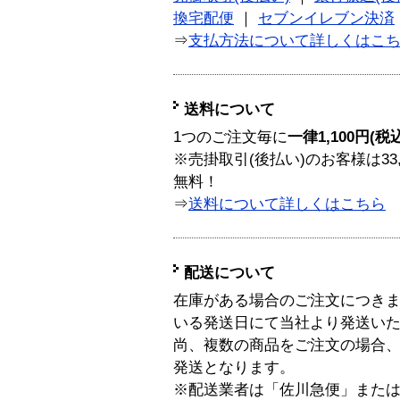
換宅配便
｜
セブンイレブン決済
⇒
支払方法について詳しくはこ
送料について
1つのご注文毎に
一律1,100円(税
※売掛取引(後払い)のお客様は33
無料！
⇒
送料について詳しくはこちら
配送について
在庫がある場合のご注文につき
いる発送日にて当社より発送い
尚、複数の商品をご注文の場合
発送となります。
※配送業者は「佐川急便」また