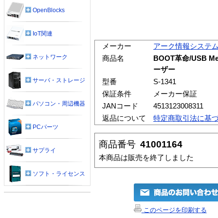
OpenBlocks
IoT関連
メーカー
アーク情報システ
ネットワーク
商品名
BOOT革命/USB M
ーザー
サーバ・ストレージ
型番
S-1341
保証条件
メーカー保証
パソコン・周辺機器
JANコード
4513123008311
返品について
特定商取引法に基
PCパーツ
商品番号
41001164
サプライ
本商品は販売を終了しました
ソフト・ライセンス
このページを印刷する