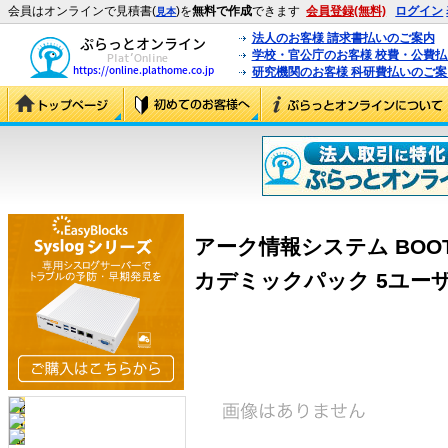
会員はオンラインで見積書(
)を
無料で作成
できます
会員登録(無料)
ログイン
見本
法人のお客様 請求書払いのご案内
学校・官公庁のお客様 校費・公費
研究機関のお客様 科研費払いのご案
アーク情報システム BOOT革命
カデミックパック 5ユーザー 