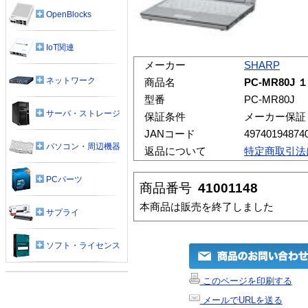
OpenBlocks
IoT関連
メーカー
SHARP
ネットワーク
商品名
PC-MR80
型番
PC-MR80J
サーバ・ストレージ
保証条件
メーカー保証
JANコード
49740194874
パソコン・周辺機器
返品について
特定商取引法
PCパーツ
商品番号
41001148
本商品は販売を終了しました
サプライ
ソフト・ライセンス
このページを印刷する
メールでURLを送る