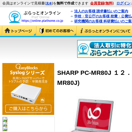
会員はオンラインで見積書(
)を
無料で作成
できます
会員登録(無料)
ログイン
見本
法人のお客様 請求書払いのご案内
学校・官公庁のお客様 校費・公費
研究機関のお客様 科研費払いのご案
SHARP PC-MR80J １
MR80J)