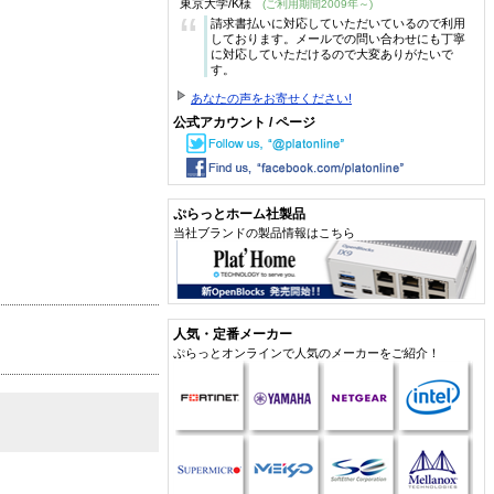
東京大学/K様
(ご利用期間2009年～)
“
請求書払いに対応していただいているので利用
しております。メールでの問い合わせにも丁寧
に対応していただけるので大変ありがたいで
す。
あなたの声をお寄せください!
公式アカウント / ページ
ぷらっとホーム社製品
当社ブランドの製品情報はこちら
人気・定番メーカー
ぷらっとオンラインで人気のメーカーをご紹介！