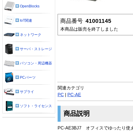
OpenBlocks
商品番号
41001145
IoT関連
本商品は販売を終了しました
ネットワーク
サーバ・ストレージ
パソコン・周辺機器
PCパーツ
関連カテゴリ
サプライ
PC
|
PC-AE
ソフト・ライセンス
商品説明
PC-AE3BJ7 オフィスでゆった