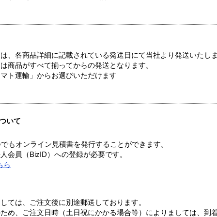
ては、各商品詳細に記載されている発送日にて当社より発送いたし
送は商品がすべて揃ってからの発送となります。
ヤマト運輸」からお選びいただけます
ついて
つでもオンライン見積書を発行することができます。
会員（BizID）への登録が必要です。
ちら
ましては、ご注文後に別途郵送しております。
のため、ご注文日時（土日祝にかかる場合等）によりましては、到