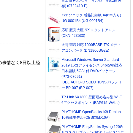
富士通 POS-Cサーマルロール紙(高保
存) (0722410-P)
パナソニック 感熱記録紙B4(6本入り)
UG-0001B4 (UG-0001B4)
応研 販売大臣 NX スタンドアロン
(OKN-423533)
大電 環境対応 1000BASE-T/X メディ
アコンバータ (DN1800SG2E)
Microsoft Windows Server Standard
の事情なく8日以上経
2019 16コアライセンス 64bitWin対応
日本語版 5CAL付 DVDパッケージ
(P73-07691)
IDEC AUTO-ID SOLUTIONS バッテリ
ー BP-007 (BP-007)
TP-Link AX1800 壁面埋め込み型 Wi-Fi
6アクセスポイント (EAP615-WALL)
PLAT'HOME OpenBlocks IX9 Debian
10搭載モデル (OBSIX9/D10A)
PLAT'HOME EasyBlocks Syslog 120G
サブスクリプション(保守サービス) 1年