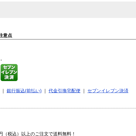
注意点
す。
｜
銀行振込(前払い)
｜
代金引換宅配便
｜
セブンイレブン決済
00円（税込）以上のご注文で送料無料！