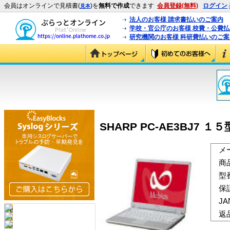
会員はオンラインで見積書(
)を
無料で作成
できます
会員登録(無料)
ログイン
見本
法人のお客様 請求書払いのご案内
学校・官公庁のお客様 校費・公費
研究機関のお客様 科研費払いのご案
SHARP PC-AE3BJ7 １
メ
商
型
保
J
返