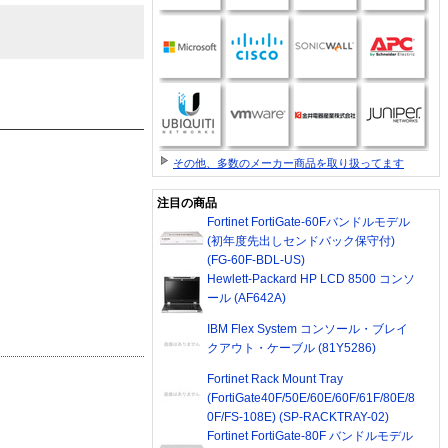
その他、多数のメーカー商品を取り扱ってます
注目の商品
Fortinet FortiGate-60Fバンドルモデル
(初年度先出しセンドバック保守付)
(FG-60F-BDL-US)
Hewlett-Packard HP LCD 8500 コンソ
ール (AF642A)
IBM Flex System コンソール・ブレイ
クアウト・ケーブル (81Y5286)
Fortinet Rack Mount Tray
(FortiGate40F/50E/60E/60F/61F/80E/8
0F/FS-108E) (SP-RACKTRAY-02)
Fortinet FortiGate-80F バンドルモデル