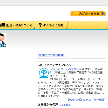
Tweets by platonline
ぷらっとオンラインについて
ぷらっとホーム株式会社
が運用する、法人取
引に特化した「業務用IT機器専門の調達支援
サイト」です。
1999年よりネットワーク機器、サーバ、スト
レージ、パソコン周辺機器、PCパーツ、ソフトウェ
ア、ライセンスなど、業務用IT機器中心に販売。品揃え
は業界トップクラスの約5.5万点です。法人取引に特化
し、学校・官公庁・一般法人のお客様の請求書後払いに
も対応しています。
IPv6への取り組み
会社概要
お客様からの声
もっと見る