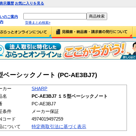
表示履歴
お気に入りを見る
払いのご案内
内
型番まとめ検索»
５型ベーシックノート (PC-AE3BJ7)
ーカー
SHARP
品名
PC-AE3BJ7 １５型ベーシックノート
番
PC-AE3BJ7
証条件
メーカー保証
ANコード
4974019497259
品について
特定商取引法に基づく表示