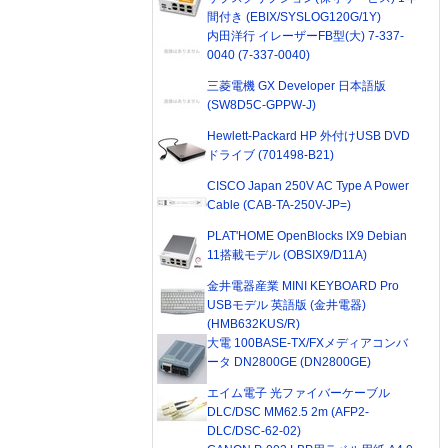
間付き (EBIX/SYSLOG120G/1Y)
内田洋行 イレーザーFB型(大) 7-337-
0040 (7-337-0040)
三菱電機 GX Developer 日本語版
(SW8D5C-GPPW-J)
Hewlett-Packard HP 外付けUSB DVD
ドライブ (701498-B21)
CISCO Japan 250V AC Type A Power
Cable (CAB-TA-250V-JP=)
PLAT'HOME OpenBlocks IX9 Debian
11搭載モデル (OBSIX9/D11A)
金井電器産業 MINI KEYBOARD Pro
USBモデル 英語版 (金井電器)
(HMB632KUS/R)
大電 100BASE-TX/FXメディアコンバ
ータ DN2800GE (DN2800GE)
エイム電子 光ファイバーケーブル
DLC/DSC MM62.5 2m (AFP2-
DLC/DSC-62-02)