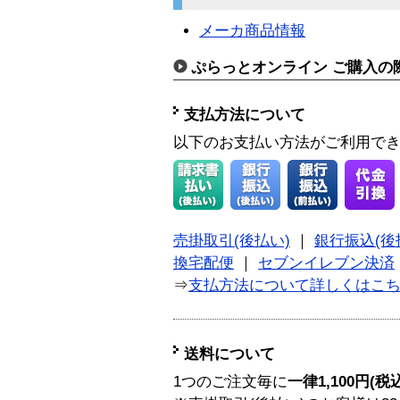
メーカ商品情報
ぷらっとオンライン ご購入の
支払方法について
以下のお支払い方法がご利用で
売掛取引(後払い)
｜
銀行振込(後
換宅配便
｜
セブンイレブン決済
⇒
支払方法について詳しくはこ
送料について
1つのご注文毎に
一律1,100円(税