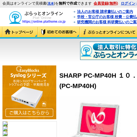
会員はオンラインで見積書(
)を
無料で作成
できます
会員登録(無料)
ログイン
見本
法人のお客様 請求書払いのご案内
学校・官公庁のお客様 校費・公費
研究機関のお客様 科研費払いのご案
SHARP PC-MP40H
(PC-MP40H)