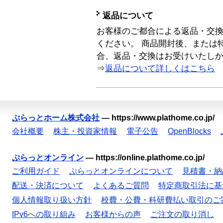
返品について
お客様のご都合による返品・交
ください。 商品開封後、または
合、返品・交換はお受けいたし
⇒
返品について詳しくはこちら
ぷらっとホーム株式会社
—
https://www.plathome.co.jp/
会社概要
株主・投資家情報
電子公告
OpenBlocks
ぷらっとオンライン
—
https://online.plathome.co.jp/
ご利用ガイド
ぷらっとオンラインについて
見積書・納
配送・決済について
よくあるご質問
特定商取引法に基
個人情報取り扱い方針
校費・公費・科研費払い取引のご
IPv6への取り組み
お客様からの声
ご注文の取り消し