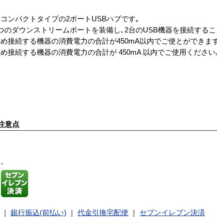
コンパクトタイプの2ポートUSBハブです｡
つのダウンストリームポートを装備し､2台のUSB機器を接続するこ
め接続する機器の消費電力の合計が450mA以内でご使とができます
接続する機器の消費電力の合計が 450mA 以内でご使用ください
注意点
す。
｜
銀行振込(前払い)
｜
代金引換宅配便
｜
セブンイレブン決済