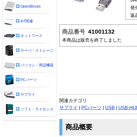
OpenBlocks
発
返
IoT関連
商品番号
41001132
ネットワーク
本商品は販売を終了しました
サーバ・ストレージ
パソコン・周辺機器
PCパーツ
サプライ
関連カテゴリ
サプライ
|
PCパーツ
|
USB
|
USB-HU
ソフト・ライセンス
商品概要