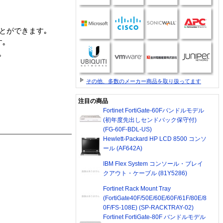
とができます｡
｡
｡
その他、多数のメーカー商品を取り扱ってます
注目の商品
Fortinet FortiGate-60Fバンドルモデル
(初年度先出しセンドバック保守付)
(FG-60F-BDL-US)
Hewlett-Packard HP LCD 8500 コンソ
ール (AF642A)
IBM Flex System コンソール・ブレイ
クアウト・ケーブル (81Y5286)
Fortinet Rack Mount Tray
(FortiGate40F/50E/60E/60F/61F/80E/8
0F/FS-108E) (SP-RACKTRAY-02)
Fortinet FortiGate-80F バンドルモデル