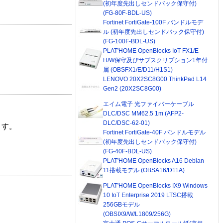
(初年度先出しセンドバック保守付)
(FG-80F-BDL-US)
Fortinet FortiGate-100F バンドルモデ
ル (初年度先出しセンドバック保守付)
(FG-100F-BDL-US)
PLAT'HOME OpenBlocks IoT FX1/E
H/W保守及びサブスクリプション1年付
属 (OBSFX1/E/D11/H1S1)
LENOVO 20X2SC8G00 ThinkPad L14
Gen2 (20X2SC8G00)
エイム電子 光ファイバーケーブル
DLC/DSC MM62.5 1m (AFP2-
DLC/DSC-62-01)
ます。
Fortinet FortiGate-40F バンドルモデル
(初年度先出しセンドバック保守付)
(FG-40F-BDL-US)
PLAT'HOME OpenBlocks A16 Debian
11搭載モデル (OBSA16/D11A)
PLAT'HOME OpenBlocks IX9 Windows
10 IoT Enterprise 2019 LTSC搭載
256GBモデル
(OBSIX9/W/L1809/256G)