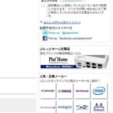
東京大学/K様
(ご利用期間2009年～)
“
請求書払いに対応していただいているので利用
しております。メールでの問い合わせにも丁寧
に対応していただけるので大変ありがたいで
す。
あなたの声をお寄せください!
公式アカウント / ページ
ぷらっとホーム社製品
当社ブランドの製品情報はこちら
人気・定番メーカー
ぷらっとオンラインで人気のメーカーをご紹介！