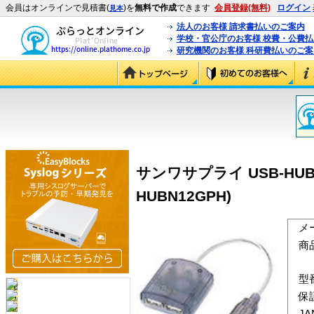
会員はオンラインで見積書(
)を
無料で作成
できます
会員登録(無料)
ログイン
見本
法人のお客様 請求書払いのご案内
学校・官公庁のお客様 校費・公費
研究機関のお客様 科研費払いのご案
サンワサプライ USB-HUB
HUBN12GPH)
メ
商
型
保
J