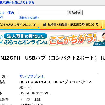
表示履歴
お気に入りを見る
払いのご案内
内
型番まとめ検索»
N12GPH USBハブ（コンパクト2ポート） (U
ーカー
サンワサプライ
品名
USB-HUBN12GPH USBハブ（コンパクト2
ポート）
番
USB-HUBN12GPH
証条件
メーカー保証
ANコード
4969887582046