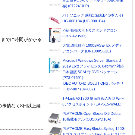
富士通 POS-Cサーマルロール紙(高保
存) (0722410-P)
パナソニック 感熱記録紙B4(6本入り)
UG-0001B4 (UG-0001B4)
応研 販売大臣 NX スタンドアロン
(OKN-423533)
着までに時間がかかる
大電 環境対応 1000BASE-T/X メディ
アコンバータ (DN1800SG2E)
Microsoft Windows Server Standard
2019 16コアライセンス 64bitWin対応
日本語版 5CAL付 DVDパッケージ
(P73-07691)
IDEC AUTO-ID SOLUTIONS バッテリ
ー BP-007 (BP-007)
TP-Link AX1800 壁面埋め込み型 Wi-Fi
6アクセスポイント (EAP615-WALL)
の事情なく8日以上経
PLAT'HOME OpenBlocks IX9 Debian
10搭載モデル (OBSIX9/D10A)
PLAT'HOME EasyBlocks Syslog 120G
サブスクリプション(保守サービス) 1年