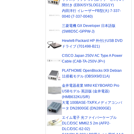
間付き (EBIX/SYSLOG120G/1Y)
内田洋行 イレーザーFB型(大) 7-337-
0040 (7-337-0040)
三菱電機 GX Developer 日本語版
(SW8D5C-GPPW-J)
Hewlett-Packard HP 外付けUSB DVD
ドライブ (701498-B21)
CISCO Japan 250V AC Type A Power
Cable (CAB-TA-250V-JP=)
PLAT'HOME OpenBlocks IX9 Debian
11搭載モデル (OBSIX9/D11A)
金井電器産業 MINI KEYBOARD Pro
USBモデル 英語版 (金井電器)
(HMB632KUS/R)
大電 100BASE-TX/FXメディアコンバ
ータ DN2800GE (DN2800GE)
エイム電子 光ファイバーケーブル
DLC/DSC MM62.5 2m (AFP2-
DLC/DSC-62-02)