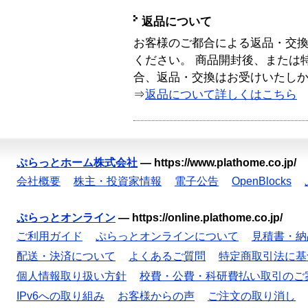
返品について
お客様のご都合による返品・交
ください。 商品開封後、または
合、返品・交換はお受けいたし
⇒
返品について詳しくはこちら
ぷらっとホーム株式会社
—
https://www.plathome.co.jp/
会社概要
株主・投資家情報
電子公告
OpenBlocks
ぷらっとオンライン
—
https://online.plathome.co.jp/
ご利用ガイド
ぷらっとオンラインについて
見積書・納
配送・決済について
よくあるご質問
特定商取引法に基
個人情報取り扱い方針
校費・公費・科研費払い取引のご
IPv6への取り組み
お客様からの声
ご注文の取り消し