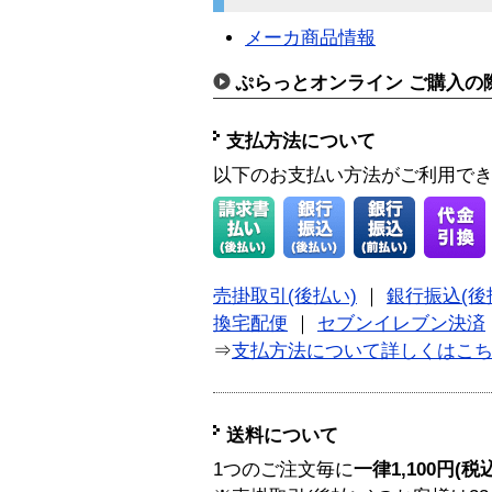
メーカ商品情報
ぷらっとオンライン ご購入の
支払方法について
以下のお支払い方法がご利用で
売掛取引(後払い)
｜
銀行振込(後
換宅配便
｜
セブンイレブン決済
⇒
支払方法について詳しくはこ
送料について
1つのご注文毎に
一律1,100円(税