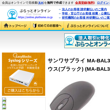
会員はオンラインで見積書(
)を
無料で作成
できます
会員登録(無料)
ログイン
見本
法人のお客様 請求書払いのご案内
学校・官公庁のお客様 校費・公費
研究機関のお客様 科研費払いのご案
サンワサプライ MA-BAL
ウス(ブラック) (MA-BAL3