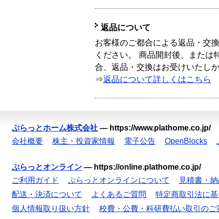
返品について
お客様のご都合による返品・交
ください。 商品開封後、または
合、返品・交換はお受けいたし
⇒
返品について詳しくはこちら
ぷらっとホーム株式会社
—
https://www.plathome.co.jp/
会社概要
株主・投資家情報
電子公告
OpenBlocks
ぷらっとオンライン
—
https://online.plathome.co.jp/
ご利用ガイド
ぷらっとオンラインについて
見積書・納
配送・決済について
よくあるご質問
特定商取引法に基
個人情報取り扱い方針
校費・公費・科研費払い取引のご