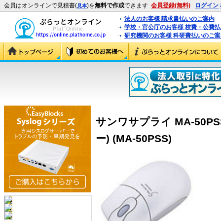
会員はオンラインで見積書(
)を
無料で作成
できます
会員登録(無料)
ログイン
見本
法人のお客様 請求書払いのご案内
学校・官公庁のお客様 校費・公費
研究機関のお客様 科研費払いのご案
サンワサプライ MA-50P
ー) (MA-50PSS)