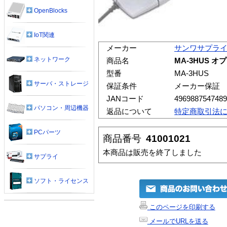
OpenBlocks
IoT関連
メーカー
サンワサプラ
ネットワーク
商品名
MA-3HUS オ
型番
MA-3HUS
サーバ・ストレージ
保証条件
メーカー保証
JANコード
4969887547489
パソコン・周辺機器
返品について
特定商取引法
PCパーツ
商品番号
41001021
本商品は販売を終了しました
サプライ
ソフト・ライセンス
このページを印刷する
メールでURLを送る