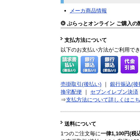
メーカ商品情報
ぷらっとオンライン ご購入の
支払方法について
以下のお支払い方法がご利用で
売掛取引(後払い)
｜
銀行振込(後
換宅配便
｜
セブンイレブン決済
⇒
支払方法について詳しくはこ
送料について
1つのご注文毎に
一律1,100円(税