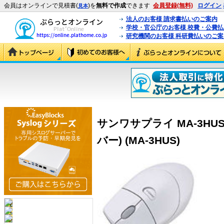
会員はオンラインで見積書(
)を
無料で作成
できます
会員登録(無料)
ログイン
見本
法人のお客様 請求書払いのご案内
学校・官公庁のお客様 校費・公費
研究機関のお客様 科研費払いのご案
サンワサプライ MA-3HU
バー) (MA-3HUS)