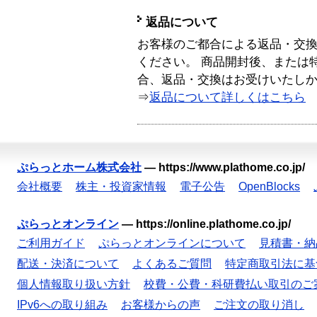
返品について
お客様のご都合による返品・交
ください。 商品開封後、または
合、返品・交換はお受けいたし
⇒
返品について詳しくはこちら
ぷらっとホーム株式会社
—
https://www.plathome.co.jp/
会社概要
株主・投資家情報
電子公告
OpenBlocks
ぷらっとオンライン
—
https://online.plathome.co.jp/
ご利用ガイド
ぷらっとオンラインについて
見積書・納
配送・決済について
よくあるご質問
特定商取引法に基
個人情報取り扱い方針
校費・公費・科研費払い取引のご
IPv6への取り組み
お客様からの声
ご注文の取り消し